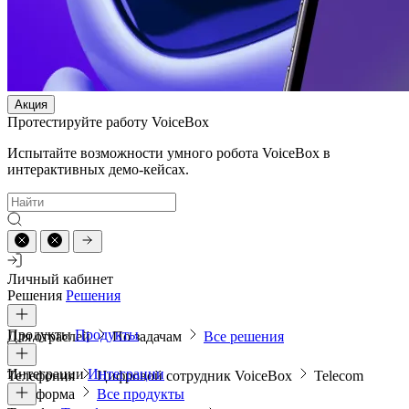
Акция
Протестируйте работу VoiceBox
Испытайте возможности умного робота VoiceBox в
интерактивных демо-кейсах.
Личный кабинет
Решения
Решения
Продукты
Продукты
Для отраслей
По задачам
Все решения
Интеграции
Интеграции
Телефония
Цифровой сотрудник VoiceBox
Telecom
платформа
Все продукты