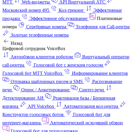
МТТ
Web-виджеты
API Виртуальной АТС
Московский номер 495
Кол-трекинг
Эффективные
продажи
Эффективное обслуживание
Платиновые
номера
Серебряные номера
Телефония для Call-центра
Золотые телефонные номера
Назад
Цифровой сотрудник VoiceBox
Автообзвон клиентов роботом
Виртуальный оператор
call-центра
Голосовой бот с женским голосом
Голосовой бот МТТ VoiceBox
Информирование клиентов
Отправка шаблонных писем и SMS
Распознавание
речи
Опрос / Анкетирование
Синтез речи
Детектирование АИ
Реактивация базы / Брошенная
корзина
API Voicebox
Автоматизация кол‑центра
Конструктор голосовых ботов
Голосовой бот для
интернет‑магазина
Автоматический исходящий обзвон
Голосовой бот для техподдержки