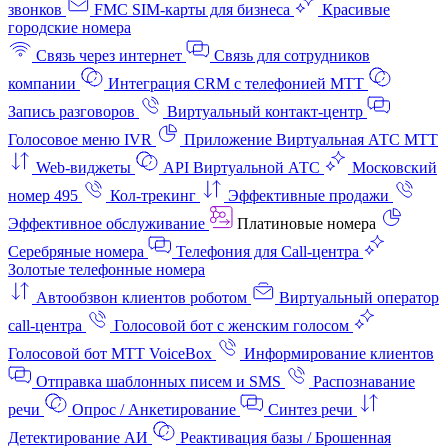
звонков
FMC SIM-карты для бизнеса
Красивые
городские номера
Связь через интернет
Связь для сотрудников
компании
Интеграция CRM с телефонией МТТ
Запись разговоров
Виртуальный контакт‑центр
Голосовое меню IVR
Приложение Виртуальная АТС МТТ
Web-виджеты
API Виртуальной АТС
Московский
номер 495
Кол-трекинг
Эффективные продажи
Эффективное обслуживание
Платиновые номера
Серебряные номера
Телефония для Call-центра
Золотые телефонные номера
Автообзвон клиентов роботом
Виртуальный оператор
call-центра
Голосовой бот с женским голосом
Голосовой бот МТТ VoiceBox
Информирование клиентов
Отправка шаблонных писем и SMS
Распознавание
речи
Опрос / Анкетирование
Синтез речи
Детектирование АИ
Реактивация базы / Брошенная