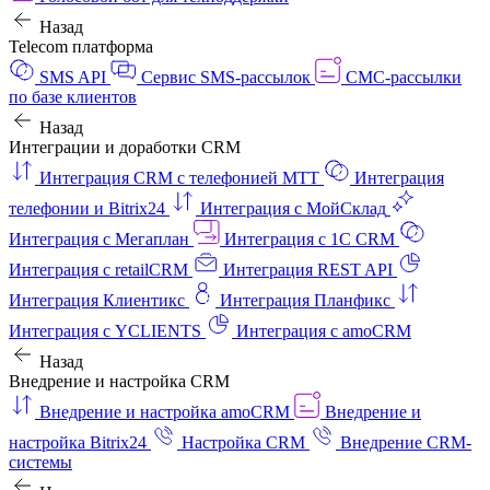
Назад
Telecom платформа
SMS API
Сервис SMS-рассылок
СМС-рассылки
по базе клиентов
Назад
Интеграции и доработки CRM
Интеграция CRM с телефонией МТТ
Интеграция
телефонии и Bitrix24
Интеграция с МойСклад
Интеграция с Мегаплан
Интеграция с 1C CRM
Интеграция с retailCRM
Интеграция REST API
Интеграция Клиентикс
Интеграция Планфикс
Интеграция с YCLIENTS
Интеграция с amoCRM
Назад
Внедрение и настройка CRM
Внедрение и настройка amoCRM
Внедрение и
настройка Bitrix24
Настройка CRM
Внедрение CRM-
системы