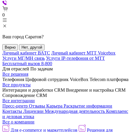
0
Ваш город
Саратов
?
Верно
Нет, другой
Личный кабинет ВАТС
Личный кабинет МТТ Voicebox
Услуги МГ/МН связь
Услуги IP-телефония от МТТ
Бесплатный вызов 8-800
Для отраслей
По задачам
Все решения
Телефония
Цифровой сотрудник VoiceBox
Telecom платформа
Все продукты
Интеграции и доработки CRM
Внедрение и настройка CRM
Сопровождение CRM
Все интеграции
Пресс-центр
Отзывы
Карьера
Раскрытие информации
Контакты
Лицензии
Международная деятельность
Комплаенс
и деловая этика
Все о компании
Для e-commerce и маркетплейсов
Решения для