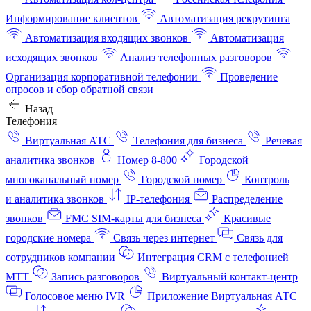
Информирование клиентов
Автоматизация рекрутинга
Автоматизация входящих звонков
Автоматизация
исходящих звонков
Анализ телефонных разговоров
Организация корпоративной телефонии
Проведение
опросов и сбор обратной связи
Назад
Телефония
Виртуальная АТС
Телефония для бизнеса
Речевая
аналитика звонков
Номер 8-800
Городской
многоканальный номер
Городской номер
Контроль
и аналитика звонков
IP-телефония
Распределение
звонков
FMC SIM-карты для бизнеса
Красивые
городские номера
Связь через интернет
Связь для
сотрудников компании
Интеграция CRM с телефонией
МТТ
Запись разговоров
Виртуальный контакт‑центр
Голосовое меню IVR
Приложение Виртуальная АТС