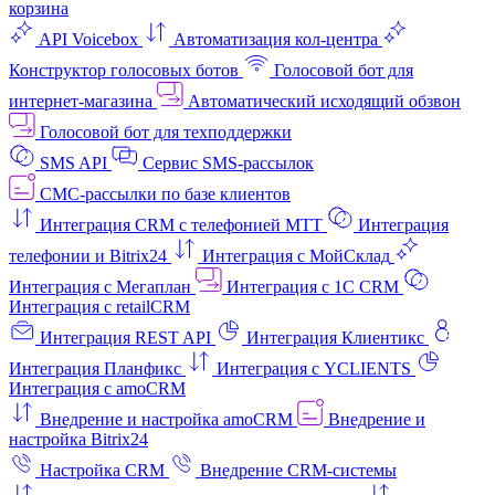
корзина
API Voicebox
Автоматизация кол‑центра
Конструктор голосовых ботов
Голосовой бот для
интернет‑магазина
Автоматический исходящий обзвон
Голосовой бот для техподдержки
SMS API
Сервис SMS-рассылок
СМС-рассылки по базе клиентов
Интеграция CRM с телефонией МТТ
Интеграция
телефонии и Bitrix24
Интеграция с МойСклад
Интеграция с Мегаплан
Интеграция с 1C CRM
Интеграция с retailCRM
Интеграция REST API
Интеграция Клиентикс
Интеграция Планфикс
Интеграция с YCLIENTS
Интеграция с amoCRM
Внедрение и настройка amoCRM
Внедрение и
настройка Bitrix24
Настройка CRM
Внедрение CRM-системы