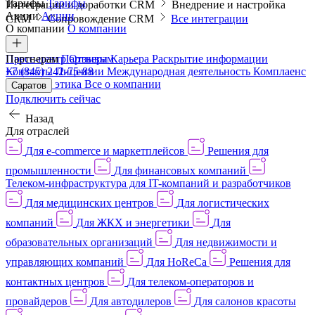
Тарифы
Тарифы
Интеграции и доработки CRM
Внедрение и настройка
Акции
Акции
CRM
Сопровождение CRM
Все интеграции
О компании
О компании
Пресс-центр
Партнерам
Партнерам
Отзывы
Карьера
Раскрытие информации
Контакты
+7 (845) 242-75-88
Лицензии
Международная деятельность
Комплаенс
и деловая этика
Все о компании
Саратов
Подключить сейчас
Назад
Для отраслей
Для e-commerce и маркетплейсов
Решения для
промышленности
Для финансовых компаний
Телеком-инфраструктура для IT-компаний и разработчиков
Для медицинских центров
Для логистических
компаний
Для ЖКХ и энергетики
Для
образовательных организаций
Для недвижимости и
управляющих компаний
Для HoReCa
Решения для
контактных центров
Для телеком-операторов и
провайдеров
Для автодилеров
Для салонов красоты