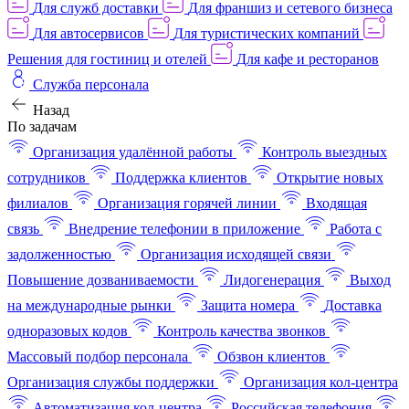
Для служб доставки
Для франшиз и сетевого бизнеса
Для автосервисов
Для туристических компаний
Решения для гостиниц и отелей
Для кафе и ресторанов
Служба персонала
Назад
По задачам
Организация удалённой работы
Контроль выездных
сотрудников
Поддержка клиентов
Открытие новых
филиалов
Организация горячей линии
Входящая
связь
Внедрение телефонии в приложение
Работа с
задолженностью
Организация исходящей связи
Повышение дозваниваемости
Лидогенерация
Выход
на международные рынки
Защита номера
Доставка
одноразовых кодов
Контроль качества звонков
Массовый подбор персонала
Обзвон клиентов
Организация службы поддержки
Организация кол-центра
Автоматизация кол-центра
Российская телефония