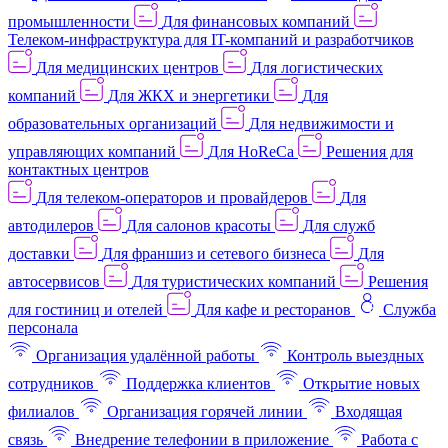
промышленности
Для финансовых компаний
Телеком-инфраструктура для IT-компаний и разработчиков
Для медицинских центров
Для логистических
компаний
Для ЖКХ и энергетики
Для
образовательных организаций
Для недвижимости и
управляющих компаний
Для HoReCa
Решения для
контактных центров
Для телеком-операторов и провайдеров
Для
автодилеров
Для салонов красоты
Для служб
доставки
Для франшиз и сетевого бизнеса
Для
автосервисов
Для туристических компаний
Решения
для гостиниц и отелей
Для кафе и ресторанов
Служба
персонала
Организация удалённой работы
Контроль выездных
сотрудников
Поддержка клиентов
Открытие новых
филиалов
Организация горячей линии
Входящая
связь
Внедрение телефонии в приложение
Работа с