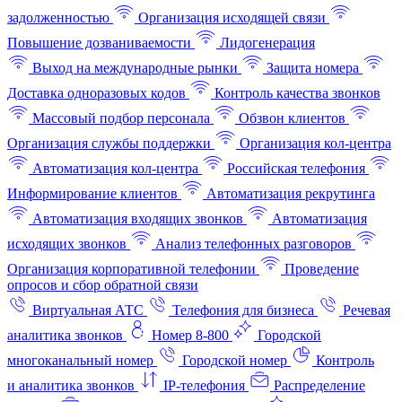
задолженностью
Организация исходящей связи
Повышение дозваниваемости
Лидогенерация
Выход на международные рынки
Защита номера
Доставка одноразовых кодов
Контроль качества звонков
Массовый подбор персонала
Обзвон клиентов
Организация службы поддержки
Организация кол-центра
Автоматизация кол-центра
Российская телефония
Информирование клиентов
Автоматизация рекрутинга
Автоматизация входящих звонков
Автоматизация
исходящих звонков
Анализ телефонных разговоров
Организация корпоративной телефонии
Проведение
опросов и сбор обратной связи
Виртуальная АТС
Телефония для бизнеса
Речевая
аналитика звонков
Номер 8-800
Городской
многоканальный номер
Городской номер
Контроль
и аналитика звонков
IP-телефония
Распределение