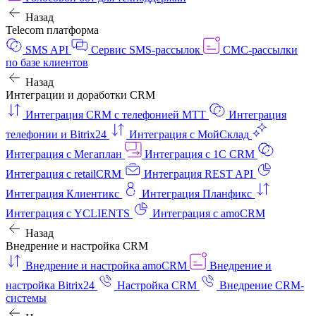
Назад
Telecom платформа
SMS API
Сервис SMS-рассылок
СМС-рассылки
по базе клиентов
Назад
Интеграции и доработки CRM
Интеграция CRM с телефонией МТТ
Интеграция
телефонии и Bitrix24
Интеграция с МойСклад
Интеграция с Мегаплан
Интеграция с 1C CRM
Интеграция с retailCRM
Интеграция REST API
Интеграция Клиентикс
Интеграция Планфикс
Интеграция с YCLIENTS
Интеграция с amoCRM
Назад
Внедрение и настройка CRM
Внедрение и настройка amoCRM
Внедрение и
настройка Bitrix24
Настройка CRM
Внедрение CRM-
системы