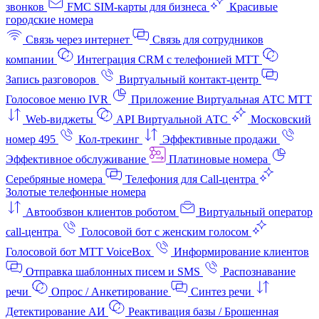
звонков
FMC SIM-карты для бизнеса
Красивые
городские номера
Связь через интернет
Связь для сотрудников
компании
Интеграция CRM с телефонией МТТ
Запись разговоров
Виртуальный контакт‑центр
Голосовое меню IVR
Приложение Виртуальная АТС МТТ
Web-виджеты
API Виртуальной АТС
Московский
номер 495
Кол-трекинг
Эффективные продажи
Эффективное обслуживание
Платиновые номера
Серебряные номера
Телефония для Call-центра
Золотые телефонные номера
Автообзвон клиентов роботом
Виртуальный оператор
call-центра
Голосовой бот с женским голосом
Голосовой бот МТТ VoiceBox
Информирование клиентов
Отправка шаблонных писем и SMS
Распознавание
речи
Опрос / Анкетирование
Синтез речи
Детектирование АИ
Реактивация базы / Брошенная