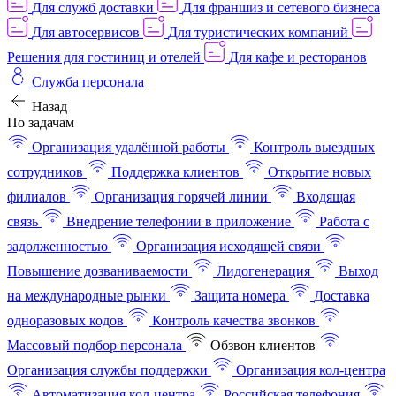
Для служб доставки
Для франшиз и сетевого бизнеса
Для автосервисов
Для туристических компаний
Решения для гостиниц и отелей
Для кафе и ресторанов
Служба персонала
Назад
По задачам
Организация удалённой работы
Контроль выездных
сотрудников
Поддержка клиентов
Открытие новых
филиалов
Организация горячей линии
Входящая
связь
Внедрение телефонии в приложение
Работа с
задолженностью
Организация исходящей связи
Повышение дозваниваемости
Лидогенерация
Выход
на международные рынки
Защита номера
Доставка
одноразовых кодов
Контроль качества звонков
Массовый подбор персонала
Обзвон клиентов
Организация службы поддержки
Организация кол-центра
Автоматизация кол-центра
Российская телефония