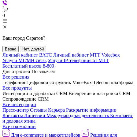
0
Ваш город
Саратов
?
Верно
Нет, другой
Личный кабинет ВАТС
Личный кабинет МТТ Voicebox
Услуги МГ/МН связь
Услуги IP-телефония от МТТ
Бесплатный вызов 8-800
Для отраслей
По задачам
Все решения
Телефония
Цифровой сотрудник VoiceBox
Telecom платформа
Все продукты
Интеграции и доработки CRM
Внедрение и настройка CRM
Сопровождение CRM
Все интеграции
Пресс-центр
Отзывы
Карьера
Раскрытие информации
Контакты
Лицензии
Международная деятельность
Комплаенс
и деловая этика
Все о компании
Для e-commerce и маркетплейсов
Решения для