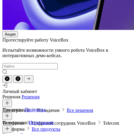
Акция
Протестируйте работу VoiceBox
Испытайте возможности умного робота VoiceBox в
интерактивных демо-кейсах.
Личный кабинет
Решения
Решения
Продукты
Продукты
Для отраслей
По задачам
Все решения
Интеграции
Интеграции
Телефония
Цифровой сотрудник VoiceBox
Telecom
платформа
Все продукты