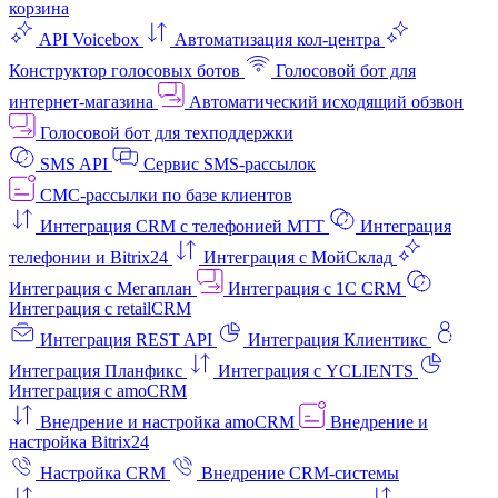
корзина
API Voicebox
Автоматизация кол‑центра
Конструктор голосовых ботов
Голосовой бот для
интернет‑магазина
Автоматический исходящий обзвон
Голосовой бот для техподдержки
SMS API
Сервис SMS-рассылок
СМС-рассылки по базе клиентов
Интеграция CRM с телефонией МТТ
Интеграция
телефонии и Bitrix24
Интеграция с МойСклад
Интеграция с Мегаплан
Интеграция с 1C CRM
Интеграция с retailCRM
Интеграция REST API
Интеграция Клиентикс
Интеграция Планфикс
Интеграция с YCLIENTS
Интеграция с amoCRM
Внедрение и настройка amoCRM
Внедрение и
настройка Bitrix24
Настройка CRM
Внедрение CRM-системы