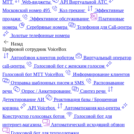
МТТ
Web-виджеты
API Виртуальной АТС
Московский номер 495
Кол-трекинг
Эффективные
продажи
Эффективное обслуживание
Платиновые
номера
Серебряные номера
Телефония для Call-центра
Золотые телефонные номера
Назад
Цифровой сотрудник VoiceBox
Автообзвон клиентов роботом
Виртуальный оператор
call-центра
Голосовой бот с женским голосом
Голосовой бот МТТ VoiceBox
Информирование клиентов
Отправка шаблонных писем и SMS
Распознавание
речи
Опрос / Анкетирование
Синтез речи
Детектирование АИ
Реактивация базы / Брошенная
корзина
API Voicebox
Автоматизация кол‑центра
Конструктор голосовых ботов
Голосовой бот для
интернет‑магазина
Автоматический исходящий обзвон
Голосовой бот для техподдержки