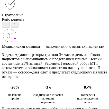
Страхование
Кейс клиента
Медицинская клиника — напоминания о визитах пациентам
Задача: Администраторы тратили 3+ часа в день на обзвон
пациентов с напоминанием о предстоящем приёме. Неявки
составляли 25% записей. Решение: Голосовой робот МТТ
автоматически обзванивает пациентов накануне визита. При
отказе — освобождает слот и предлагает следующему из листа
ожидания.
-20%
-3 ч
85%
неявки на
ежедневная экономия
конверсия
приём
времени
подтверждения
персонала
записи
Запустите первую кампанию обзвона клиентов с роботом