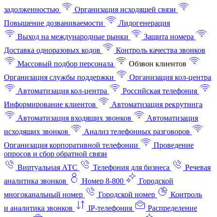
задолженностью
Организация исходящей связи
Повышение дозваниваемости
Лидогенерация
Выход на международные рынки
Защита номера
Доставка одноразовых кодов
Контроль качества звонков
Массовый подбор персонала
Обзвон клиентов
Организация службы поддержки
Организация кол-центра
Автоматизация кол-центра
Российская телефония
Информирование клиентов
Автоматизация рекрутинга
Автоматизация входящих звонков
Автоматизация
исходящих звонков
Анализ телефонных разговоров
Организация корпоративной телефонии
Проведение
опросов и сбор обратной связи
Виртуальная АТС
Телефония для бизнеса
Речевая
аналитика звонков
Номер 8-800
Городской
многоканальный номер
Городской номер
Контроль
и аналитика звонков
IP-телефония
Распределение