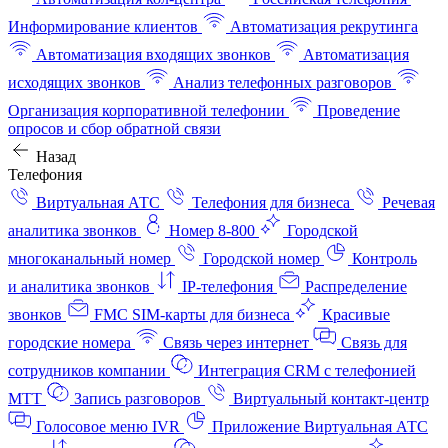
Информирование клиентов
Автоматизация рекрутинга
Автоматизация входящих звонков
Автоматизация
исходящих звонков
Анализ телефонных разговоров
Организация корпоративной телефонии
Проведение
опросов и сбор обратной связи
Назад
Телефония
Виртуальная АТС
Телефония для бизнеса
Речевая
аналитика звонков
Номер 8-800
Городской
многоканальный номер
Городской номер
Контроль
и аналитика звонков
IP-телефония
Распределение
звонков
FMC SIM-карты для бизнеса
Красивые
городские номера
Связь через интернет
Связь для
сотрудников компании
Интеграция CRM с телефонией
МТТ
Запись разговоров
Виртуальный контакт‑центр
Голосовое меню IVR
Приложение Виртуальная АТС