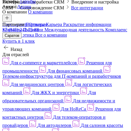
Тарифы
Тарифы
Интеграции и доработки CRM
Внедрение и настройка
Акции
Акции
CRM
Сопровождение CRM
Все интеграции
О компании
О компании
Пресс-центр
Партнерам
Партнерам
Отзывы
Карьера
Раскрытие информации
Контакты
+7 (845) 242-75-88
Лицензии
Международная деятельность
Комплаенс
и деловая этика
Все о компании
Саратов
Купить в 1 клик
Назад
Для отраслей
Для e-commerce и маркетплейсов
Решения для
промышленности
Для финансовых компаний
Телеком-инфраструктура для IT-компаний и разработчиков
Для медицинских центров
Для логистических
компаний
Для ЖКХ и энергетики
Для
образовательных организаций
Для недвижимости и
управляющих компаний
Для HoReCa
Решения для
контактных центров
Для телеком-операторов и
провайдеров
Для автодилеров
Для салонов красоты