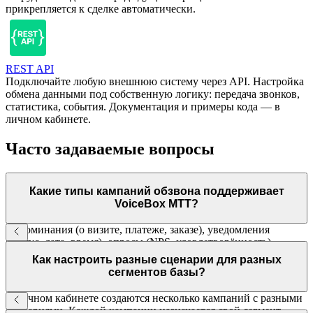
прикрепляется к сделке автоматически.
REST API
Подключайте любую внешнюю систему через API. Настройка
обмена данными под собственную логику: передача звонков,
статистика, события. Документация и примеры кода — в
личном кабинете.
Часто задаваемые вопросы
Какие типы кампаний обзвона поддерживает
VoiceBox МТТ?
Напоминания (о визите, платеже, заказе), уведомления
(статус, дата, время), опросы (NPS, удовлетворённость),
реактивация базы (лиды, клиенты), взыскание
Как настроить разные сценарии для разных
задолженностей, рекрутинг. Любой сценарий под вашу задачу.
сегментов базы?
В личном кабинете создаются несколько кампаний с разными
сценариями. Каждой кампании назначается свой сегмент