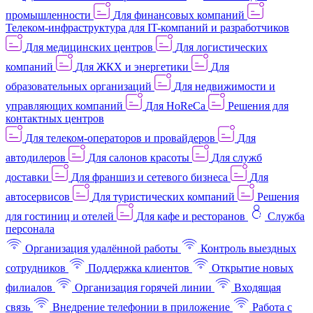
промышленности
Для финансовых компаний
Телеком-инфраструктура для IT-компаний и разработчиков
Для медицинских центров
Для логистических
компаний
Для ЖКХ и энергетики
Для
образовательных организаций
Для недвижимости и
управляющих компаний
Для HoReCa
Решения для
контактных центров
Для телеком-операторов и провайдеров
Для
автодилеров
Для салонов красоты
Для служб
доставки
Для франшиз и сетевого бизнеса
Для
автосервисов
Для туристических компаний
Решения
для гостиниц и отелей
Для кафе и ресторанов
Служба
персонала
Организация удалённой работы
Контроль выездных
сотрудников
Поддержка клиентов
Открытие новых
филиалов
Организация горячей линии
Входящая
связь
Внедрение телефонии в приложение
Работа с