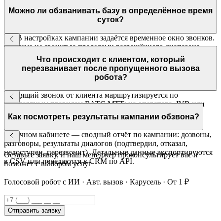
базы. Запуск — одновременно или по расписанию.
Можно ли обзванивать базу в определённое время
суток?
Да. В настройках кампании задаётся временное окно звонков.
Система не звонит за пределами разрешённого диапазона —
например, только с 10:00 до 20:00 в будние дни.
Что происходит с клиентом, который
перезванивает после пропущенного вызова
робота?
Входящий звонок от клиента маршрутизируется по
стандартным правилам ВАТС МТТ: на оператора, IVR или
снова на робота — в зависимости от вашей настройки.
Как посмотреть результаты кампании обзвона?
В личном кабинете — сводный отчёт по кампании: дозвоны,
разговоры, результаты диалогов (подтвердил, отказал,
недоступен, перезвонит). Детальные данные экспортируются
Оставьте заявку, и наш менеджер проконсультирует вас и
в CSV или передаются в CRM по API.
поможет с выбором услуг
Голосовой робот с ИИ · Авт. вызов · Карусель · От 1 ₽
Отправить заявку