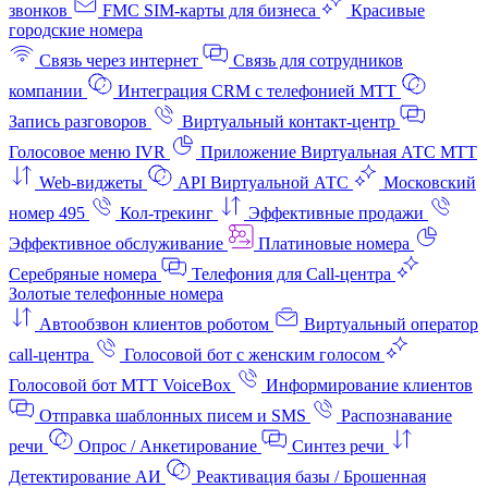
звонков
FMC SIM-карты для бизнеса
Красивые
городские номера
Связь через интернет
Связь для сотрудников
компании
Интеграция CRM с телефонией МТТ
Запись разговоров
Виртуальный контакт‑центр
Голосовое меню IVR
Приложение Виртуальная АТС МТТ
Web-виджеты
API Виртуальной АТС
Московский
номер 495
Кол-трекинг
Эффективные продажи
Эффективное обслуживание
Платиновые номера
Серебряные номера
Телефония для Call-центра
Золотые телефонные номера
Автообзвон клиентов роботом
Виртуальный оператор
call-центра
Голосовой бот с женским голосом
Голосовой бот МТТ VoiceBox
Информирование клиентов
Отправка шаблонных писем и SMS
Распознавание
речи
Опрос / Анкетирование
Синтез речи
Детектирование АИ
Реактивация базы / Брошенная