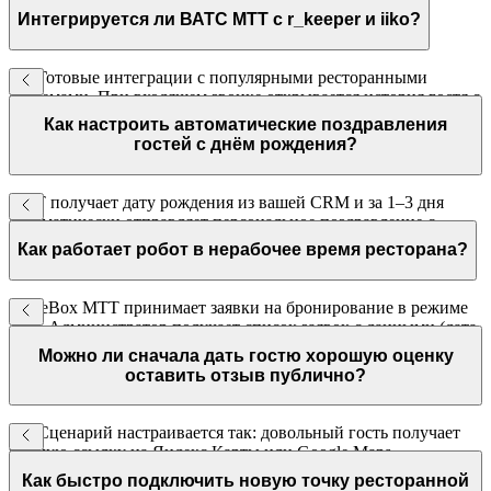
Интегрируется ли ВАТС МТТ с r_keeper и iiko?
Да. Готовые интеграции с популярными ресторанными
системами. При входящем звонке открывается история гостя с
данными о предыдущих визитах и предпочтениях.
Как настроить автоматические поздравления
гостей с днём рождения?
МТТ получает дату рождения из вашей CRM и за 1–3 дня
автоматически отправляет персональное поздравление с
промокодом или специальным предложением.
Как работает робот в нерабочее время ресторана?
VoiceBox МТТ принимает заявки на бронирование в режиме
24/7. Администратор получает список заявок с данными (дата,
время, количество гостей) для подтверждения при открытии.
Можно ли сначала дать гостю хорошую оценку
оставить отзыв публично?
Да. Сценарий настраивается так: довольный гость получает
прямую ссылку на Яндекс.Карты или Google Maps.
Недовольный — переводится на менеджера для решения
Как быстро подключить новую точку ресторанной