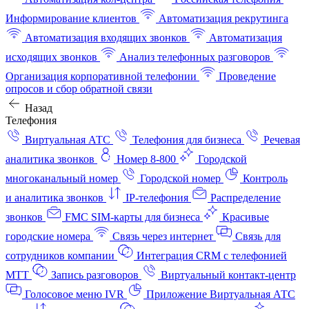
Информирование клиентов
Автоматизация рекрутинга
Автоматизация входящих звонков
Автоматизация
исходящих звонков
Анализ телефонных разговоров
Организация корпоративной телефонии
Проведение
опросов и сбор обратной связи
Назад
Телефония
Виртуальная АТС
Телефония для бизнеса
Речевая
аналитика звонков
Номер 8-800
Городской
многоканальный номер
Городской номер
Контроль
и аналитика звонков
IP-телефония
Распределение
звонков
FMC SIM-карты для бизнеса
Красивые
городские номера
Связь через интернет
Связь для
сотрудников компании
Интеграция CRM с телефонией
МТТ
Запись разговоров
Виртуальный контакт‑центр
Голосовое меню IVR
Приложение Виртуальная АТС