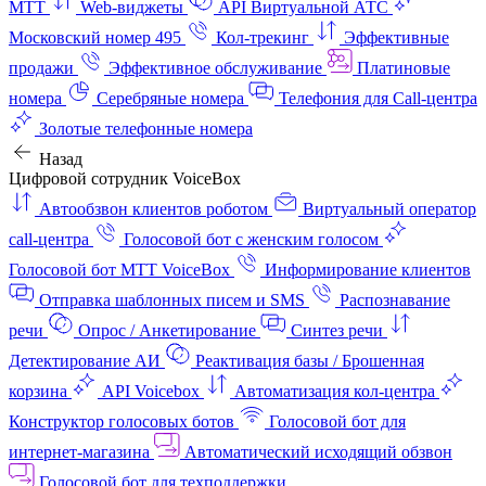
МТТ
Web-виджеты
API Виртуальной АТС
Московский номер 495
Кол-трекинг
Эффективные
продажи
Эффективное обслуживание
Платиновые
номера
Серебряные номера
Телефония для Call-центра
Золотые телефонные номера
Назад
Цифровой сотрудник VoiceBox
Автообзвон клиентов роботом
Виртуальный оператор
call-центра
Голосовой бот с женским голосом
Голосовой бот МТТ VoiceBox
Информирование клиентов
Отправка шаблонных писем и SMS
Распознавание
речи
Опрос / Анкетирование
Синтез речи
Детектирование АИ
Реактивация базы / Брошенная
корзина
API Voicebox
Автоматизация кол‑центра
Конструктор голосовых ботов
Голосовой бот для
интернет‑магазина
Автоматический исходящий обзвон
Голосовой бот для техподдержки