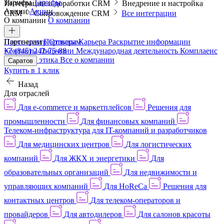
Тарифы
Тарифы
Интеграции и доработки CRM
Внедрение и настройка
Акции
Акции
CRM
Сопровождение CRM
Все интеграции
О компании
О компании
Пресс-центр
Партнерам
Партнерам
Отзывы
Карьера
Раскрытие информации
Контакты
+7 (845) 242-75-88
Лицензии
Международная деятельность
Комплаенс
и деловая этика
Все о компании
Саратов
Купить в 1 клик
Назад
Для отраслей
Для e-commerce и маркетплейсов
Решения для
промышленности
Для финансовых компаний
Телеком-инфраструктура для IT-компаний и разработчиков
Для медицинских центров
Для логистических
компаний
Для ЖКХ и энергетики
Для
образовательных организаций
Для недвижимости и
управляющих компаний
Для HoReCa
Решения для
контактных центров
Для телеком-операторов и
провайдеров
Для автодилеров
Для салонов красоты