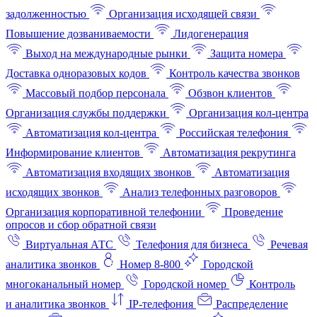
задолженностью
Организация исходящей связи
Повышение дозваниваемости
Лидогенерация
Выход на международные рынки
Защита номера
Доставка одноразовых кодов
Контроль качества звонков
Массовый подбор персонала
Обзвон клиентов
Организация службы поддержки
Организация кол-центра
Автоматизация кол-центра
Российская телефония
Информирование клиентов
Автоматизация рекрутинга
Автоматизация входящих звонков
Автоматизация
исходящих звонков
Анализ телефонных разговоров
Организация корпоративной телефонии
Проведение
опросов и сбор обратной связи
Виртуальная АТС
Телефония для бизнеса
Речевая
аналитика звонков
Номер 8-800
Городской
многоканальный номер
Городской номер
Контроль
и аналитика звонков
IP-телефония
Распределение