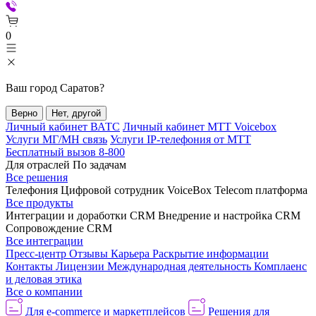
0
Ваш город
Саратов
?
Верно
Нет, другой
Личный кабинет ВАТС
Личный кабинет МТТ Voicebox
Услуги МГ/МН связь
Услуги IP-телефония от МТТ
Бесплатный вызов 8-800
Для отраслей
По задачам
Все решения
Телефония
Цифровой сотрудник VoiceBox
Telecom платформа
Все продукты
Интеграции и доработки CRM
Внедрение и настройка CRM
Сопровождение CRM
Все интеграции
Пресс-центр
Отзывы
Карьера
Раскрытие информации
Контакты
Лицензии
Международная деятельность
Комплаенс
и деловая этика
Все о компании
Для e-commerce и маркетплейсов
Решения для