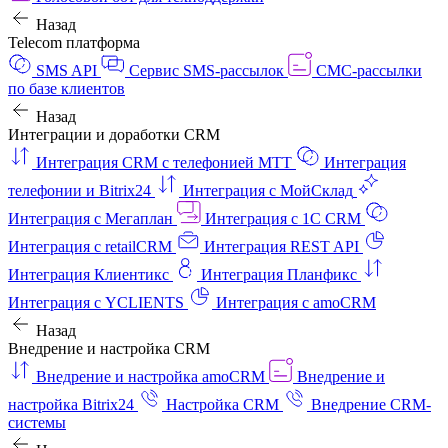
Назад
Telecom платформа
SMS API
Сервис SMS-рассылок
СМС-рассылки
по базе клиентов
Назад
Интеграции и доработки CRM
Интеграция CRM с телефонией МТТ
Интеграция
телефонии и Bitrix24
Интеграция с МойСклад
Интеграция с Мегаплан
Интеграция с 1C CRM
Интеграция с retailCRM
Интеграция REST API
Интеграция Клиентикс
Интеграция Планфикс
Интеграция с YCLIENTS
Интеграция с amoCRM
Назад
Внедрение и настройка CRM
Внедрение и настройка amoCRM
Внедрение и
настройка Bitrix24
Настройка CRM
Внедрение CRM-
системы