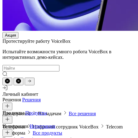
Акция
Протестируйте работу VoiceBox
Испытайте возможности умного робота VoiceBox в
интерактивных демо-кейсах.
Личный кабинет
Решения
Решения
Продукты
Продукты
Для отраслей
По задачам
Все решения
Интеграции
Интеграции
Телефония
Цифровой сотрудник VoiceBox
Telecom
платформа
Все продукты