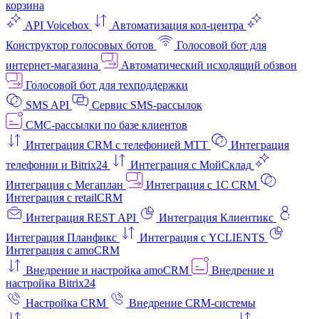
корзина
API Voicebox
Автоматизация кол‑центра
Конструктор голосовых ботов
Голосовой бот для
интернет‑магазина
Автоматический исходящий обзвон
Голосовой бот для техподдержки
SMS API
Сервис SMS-рассылок
СМС-рассылки по базе клиентов
Интеграция CRM с телефонией МТТ
Интеграция
телефонии и Bitrix24
Интеграция с МойСклад
Интеграция с Мегаплан
Интеграция с 1C CRM
Интеграция с retailCRM
Интеграция REST API
Интеграция Клиентикс
Интеграция Планфикс
Интеграция с YCLIENTS
Интеграция с amoCRM
Внедрение и настройка amoCRM
Внедрение и
настройка Bitrix24
Настройка CRM
Внедрение CRM-системы