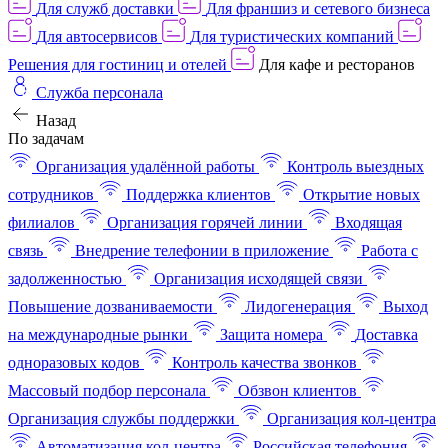
Для служб доставки
Для франшиз и сетевого бизнеса
Для автосервисов
Для туристических компаний
Решения для гостиниц и отелей
Для кафе и ресторанов
Служба персонала
Назад
По задачам
Организация удалённой работы
Контроль выездных
сотрудников
Поддержка клиентов
Открытие новых
филиалов
Организация горячей линии
Входящая
связь
Внедрение телефонии в приложение
Работа с
задолженностью
Организация исходящей связи
Повышение дозваниваемости
Лидогенерация
Выход
на международные рынки
Защита номера
Доставка
одноразовых кодов
Контроль качества звонков
Массовый подбор персонала
Обзвон клиентов
Организация службы поддержки
Организация кол-центра
Автоматизация кол-центра
Российская телефония