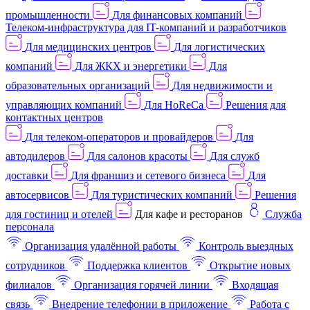
промышленности
Для финансовых компаний
Телеком-инфраструктура для IT-компаний и разработчиков
Для медицинских центров
Для логистических
компаний
Для ЖКХ и энергетики
Для
образовательных организаций
Для недвижимости и
управляющих компаний
Для HoReCa
Решения для
контактных центров
Для телеком-операторов и провайдеров
Для
автодилеров
Для салонов красоты
Для служб
доставки
Для франшиз и сетевого бизнеса
Для
автосервисов
Для туристических компаний
Решения
для гостиниц и отелей
Для кафе и ресторанов
Служба
персонала
Организация удалённой работы
Контроль выездных
сотрудников
Поддержка клиентов
Открытие новых
филиалов
Организация горячей линии
Входящая
связь
Внедрение телефонии в приложение
Работа с