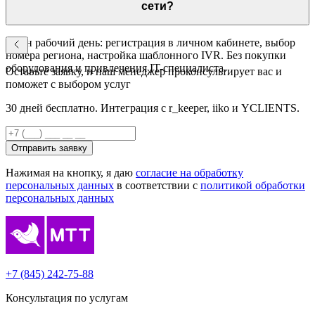
вопроса.
сети?
Один рабочий день: регистрация в личном кабинете, выбор
номера региона, настройка шаблонного IVR. Без покупки
оборудования и привлечения IT-специалиста.
Оставьте заявку, и наш менеджер проконсультирует вас и
поможет с выбором услуг
30 дней бесплатно. Интеграция с r_keeper, iiko и YCLIENTS.
Отправить заявку
Нажимая на кнопку, я даю
согласие на обработку
персональных данных
в соответствии с
политикой обработки
персональных данных
+7 (845) 242-75-88
Консультация по услугам