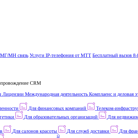
 МГ/МН связь
Услуги IP-телефония от МТТ
Бесплатный вызов 8-
провождение CRM
ы
Лицензии
Международная деятельность
Комплаенс и деловая э
ленности
Для финансовых компаний
Телеком-инфраструк
гетики
Для образовательных организаций
Для недвижим
ов
Для салонов красоты
Для служб доставки
Для фран