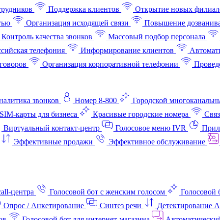
трудников
Поддержка клиентов
Открытие новых филиал
тью
Организация исходящей связи
Повышение дозванив
Контроль качества звонков
Массовый подбор персонала
ссийская телефония
Информирование клиентов
Автомат
говоров
Организация корпоративной телефонии
Проведе
аналитика звонков
Номер 8-800
Городской многоканальн
SIM-карты для бизнеса
Красивые городские номера
Связ
Виртуальный контакт‑центр
Голосовое меню IVR
Прил
Эффективные продажи
Эффективное обслуживание
all-центра
Голосовой бот с женским голосом
Голосовой 
Опрос / Анкетирование
Синтез речи
Детектирование 
ов
Голосовой бот для интернет‑магазина
Автоматически