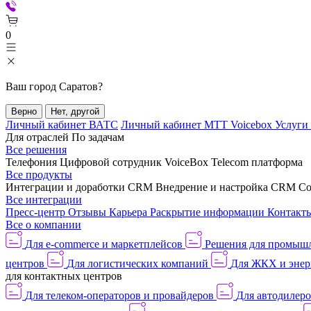
0
Ваш город
Саратов
?
Верно
Нет, другой
Личный кабинет ВАТС
Личный кабинет МТТ Voicebox
Услуги
Для отраслей
По задачам
Все решения
Телефония
Цифровой сотрудник VoiceBox
Telecom платформа
Все продукты
Интеграции и доработки CRM
Внедрение и настройка CRM
Со
Все интеграции
Пресс-центр
Отзывы
Карьера
Раскрытие информации
Контакт
Все о компании
Для e-commerce и маркетплейсов
Решения для промыш
центров
Для логистических компаний
Для ЖКХ и энер
для контактных центров
Для телеком-операторов и провайдеров
Для автодилер