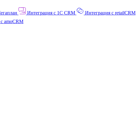
Мегаплан
Интеграция с 1C CRM
Интеграция с retailCRM
я с amoCRM