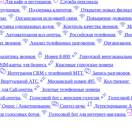
Для кафе и ресторанов
Служба персонала
трудников
Поддержка клиентов
Открытие новых филиал
тью
Организация исходящей связи
Повышение дозванив
ставка одноразовых кодов
Контроль качества звонков
Ма
Автоматизация кол-центра
Российская телефония
Инф
х звонков
Анализ телефонных разговоров
Организация 
аналитика звонков
Номер 8-800
Городской многоканальн
SIM-карты для бизнеса
Красивые городские номера
Интеграция CRM с телефонией МТТ
Запись разговоров
 Виртуальной АТС
Московский номер 495
Кол-трекинг
 для Call-центра
Золотые телефонные номера
all-центра
Голосовой бот с женским голосом
Голосовой 
Опрос / Анкетирование
Синтез речи
Детектирование 
ор голосовых ботов
Голосовой бот для интернет‑магазина