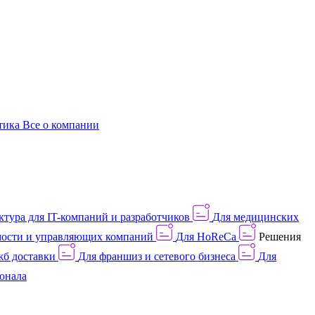
этика
Все о компании
тура для IT-компаний и разработчиков
Для медицинских
ости и управляющих компаний
Для HoReCa
Решения
жб доставки
Для франшиз и сетевого бизнеса
Для
онала