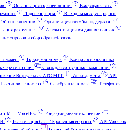
ов
Организация горячей линии
Входящая связь
аемости
Лидогенерация
Выход на международные
Обзвон клиентов
Организация службы поддержки
изация рекрутинга
Автоматизация входящих звонков
ние опросов и сбор обратной связи
ый номер
Городской номер
Контроль и аналитика
ь через интернет
Связь для сотрудников компании
ожение Виртуальная АТС МТТ
Web-виджеты
API
Платиновые номера
Серебряные номера
Телефония
бот МТТ VoiceBox
Информирование клиентов
АИ
Реактивация базы / Брошенная корзина
API Voicebox
й исходящий обзвон
Голосовой бот для техподдержки