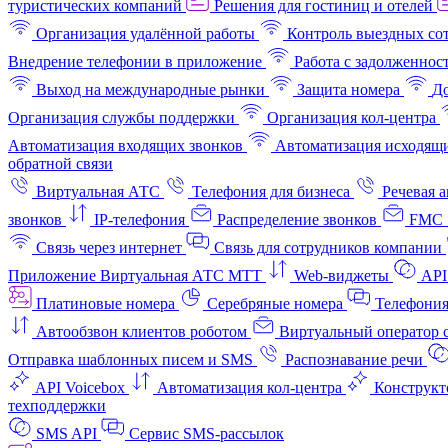
туристических компаний
Решения для гостиниц и отелей
Организация удалённой работы
Контроль выездных со
Внедрение телефонии в приложение
Работа с задолженнос
Выход на международные рынки
Защита номера
До
Организация службы поддержки
Организация кол-центра
Автоматизация входящих звонков
Автоматизация исходящи
обратной связи
Виртуальная АТС
Телефония для бизнеса
Речевая 
звонков
IP-телефония
Распределение звонков
FMC 
Связь через интернет
Связь для сотрудников компании
Приложение Виртуальная АТС МТТ
Web-виджеты
API
Платиновые номера
Серебряные номера
Телефония
Автообзвон клиентов роботом
Виртуальный оператор c
Отправка шаблонных писем и SMS
Распознавание речи
API Voicebox
Автоматизация кол‑центра
Конструкт
техподдержки
SMS API
Сервис SMS-рассылок