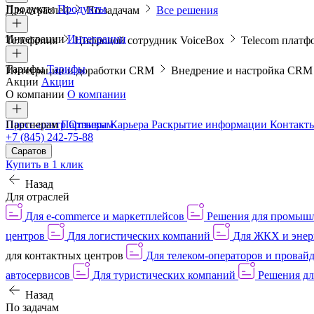
Продукты
Продукты
Для отраслей
По задачам
Все решения
Интеграции
Интеграции
Телефония
Цифровой сотрудник VoiceBox
Telecom платф
Тарифы
Тарифы
Интеграции и доработки CRM
Внедрение и настройка CR
Акции
Акции
О компании
О компании
Пресс-центр
Партнерам
Партнерам
Отзывы
Карьера
Раскрытие информации
Контакт
+7 (845) 242-75-88
Саратов
Купить в 1 клик
Назад
Для отраслей
Для e-commerce и маркетплейсов
Решения для промыш
центров
Для логистических компаний
Для ЖКХ и энер
для контактных центров
Для телеком-операторов и провай
автосервисов
Для туристических компаний
Решения дл
Назад
По задачам