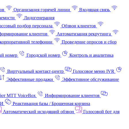
ов
Организация горячей линии
Входящая связь
аемости
Лидогенерация
ссовый подбор персонала
Обзвон клиентов
ормирование клиентов
Автоматизация рекрутинга
корпоративной телефонии
Проведение опросов и сбор
ый номер
Городской номер
Контроль и аналитика
Виртуальный контакт‑центр
Голосовое меню IVR
Эффективные продажи
Эффективное обслуживание
бот МТТ VoiceBox
Информирование клиентов
АИ
Реактивация базы / Брошенная корзина
Автоматический исходящий обзвон
Голосовой бот для