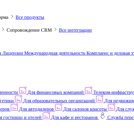
орма
Все продукты
M
Сопровождение CRM
Все интеграции
ы
Лицензии
Международная деятельность
Комплаенс и деловая 
ленности
Для финансовых компаний
Телеком-инфраструк
гетики
Для образовательных организаций
Для недвижим
деров
Для автодилеров
Для салонов красоты
Для слу
я гостиниц и отелей
Для кафе и ресторанов
Служба перс