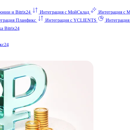
онии и Bitrix24
Интеграция с МойСклад
Интеграция с 
еграция Планфикс
Интеграция с YCLIENTS
Интеграци
а Bitrix24
кс24