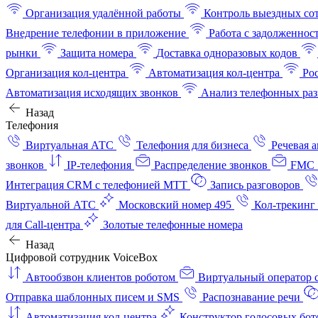
Организация удалённой работы
Контроль выездных со
Внедрение телефонии в приложение
Работа с задолженнос
рынки
Защита номера
Доставка одноразовых кодов
Организация кол-центра
Автоматизация кол-центра
Ро
Автоматизация исходящих звонков
Анализ телефонных раз
Назад
Телефония
Виртуальная АТС
Телефония для бизнеса
Речевая 
звонков
IP-телефония
Распределение звонков
FMC 
Интеграция CRM с телефонией МТТ
Запись разговоров
Виртуальной АТС
Московский номер 495
Кол-трекинг
для Call-центра
Золотые телефонные номера
Назад
Цифровой сотрудник VoiceBox
Автообзвон клиентов роботом
Виртуальный оператор c
Отправка шаблонных писем и SMS
Распознавание речи
Автоматизация кол‑центра
Конструктор голосовых бот