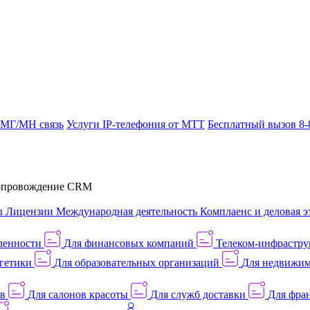
 МГ/МН связь
Услуги IP-телефония от МТТ
Бесплатный вызов 8-
провождение CRM
ы
Лицензии
Международная деятельность
Комплаенс и деловая э
ленности
Для финансовых компаний
Телеком-инфраструк
гетики
Для образовательных организаций
Для недвижим
ов
Для салонов красоты
Для служб доставки
Для фран