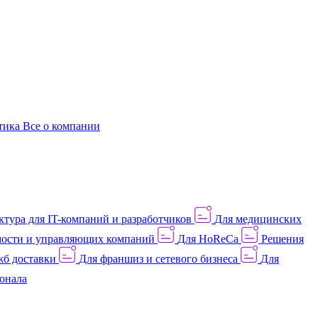
этика
Все о компании
тура для IT-компаний и разработчиков
Для медицинских
ости и управляющих компаний
Для HoReCa
Решения
жб доставки
Для франшиз и сетевого бизнеса
Для
онала