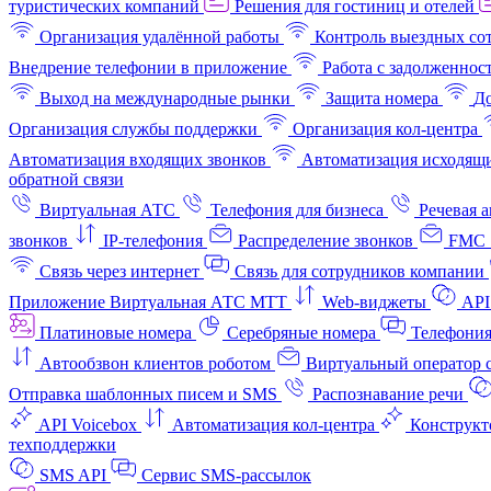
туристических компаний
Решения для гостиниц и отелей
Организация удалённой работы
Контроль выездных со
Внедрение телефонии в приложение
Работа с задолженнос
Выход на международные рынки
Защита номера
До
Организация службы поддержки
Организация кол-центра
Автоматизация входящих звонков
Автоматизация исходящи
обратной связи
Виртуальная АТС
Телефония для бизнеса
Речевая 
звонков
IP-телефония
Распределение звонков
FMC 
Связь через интернет
Связь для сотрудников компании
Приложение Виртуальная АТС МТТ
Web-виджеты
API
Платиновые номера
Серебряные номера
Телефония
Автообзвон клиентов роботом
Виртуальный оператор c
Отправка шаблонных писем и SMS
Распознавание речи
API Voicebox
Автоматизация кол‑центра
Конструкт
техподдержки
SMS API
Сервис SMS-рассылок