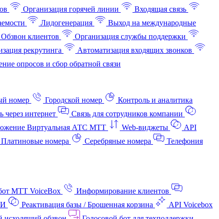
ов
Организация горячей линии
Входящая связь
аемости
Лидогенерация
Выход на международные
Обзвон клиентов
Организация службы поддержки
изация рекрутинга
Автоматизация входящих звонков
ние опросов и сбор обратной связи
ый номер
Городской номер
Контроль и аналитика
ь через интернет
Связь для сотрудников компании
ожение Виртуальная АТС МТТ
Web-виджеты
API
Платиновые номера
Серебряные номера
Телефония
бот МТТ VoiceBox
Информирование клиентов
АИ
Реактивация базы / Брошенная корзина
API Voicebox
й исходящий обзвон
Голосовой бот для техподдержки