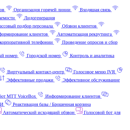
ов
Организация горячей линии
Входящая связь
аемости
Лидогенерация
ссовый подбор персонала
Обзвон клиентов
ормирование клиентов
Автоматизация рекрутинга
корпоративной телефонии
Проведение опросов и сбор
ый номер
Городской номер
Контроль и аналитика
Виртуальный контакт‑центр
Голосовое меню IVR
Эффективные продажи
Эффективное обслуживание
бот МТТ VoiceBox
Информирование клиентов
АИ
Реактивация базы / Брошенная корзина
Автоматический исходящий обзвон
Голосовой бот для