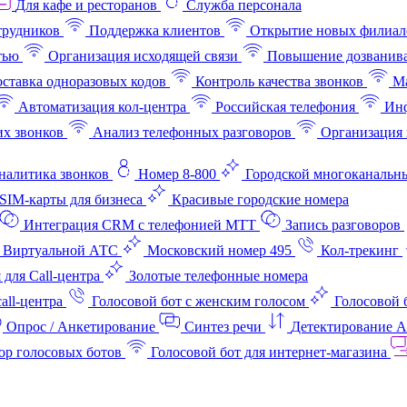
Для кафе и ресторанов
Служба персонала
трудников
Поддержка клиентов
Открытие новых филиал
тью
Организация исходящей связи
Повышение дозванив
ставка одноразовых кодов
Контроль качества звонков
Ма
Автоматизация кол-центра
Российская телефония
Инф
х звонков
Анализ телефонных разговоров
Организация 
аналитика звонков
Номер 8-800
Городской многоканальн
SIM-карты для бизнеса
Красивые городские номера
Интеграция CRM с телефонией МТТ
Запись разговоров
 Виртуальной АТС
Московский номер 495
Кол-трекинг
 для Call-центра
Золотые телефонные номера
all-центра
Голосовой бот с женским голосом
Голосовой 
Опрос / Анкетирование
Синтез речи
Детектирование 
ор голосовых ботов
Голосовой бот для интернет‑магазина