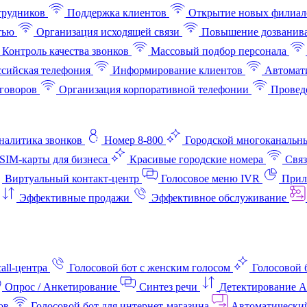
трудников
Поддержка клиентов
Открытие новых филиал
тью
Организация исходящей связи
Повышение дозванив
Контроль качества звонков
Массовый подбор персонала
ссийская телефония
Информирование клиентов
Автомат
говоров
Организация корпоративной телефонии
Проведе
аналитика звонков
Номер 8-800
Городской многоканальн
SIM-карты для бизнеса
Красивые городские номера
Связ
Виртуальный контакт‑центр
Голосовое меню IVR
Прил
Эффективные продажи
Эффективное обслуживание
all-центра
Голосовой бот с женским голосом
Голосовой 
Опрос / Анкетирование
Синтез речи
Детектирование 
ов
Голосовой бот для интернет‑магазина
Автоматически