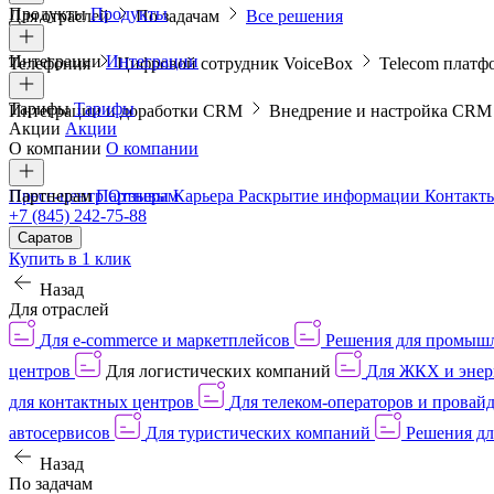
Продукты
Продукты
Для отраслей
По задачам
Все решения
Интеграции
Интеграции
Телефония
Цифровой сотрудник VoiceBox
Telecom платф
Тарифы
Тарифы
Интеграции и доработки CRM
Внедрение и настройка CR
Акции
Акции
О компании
О компании
Пресс-центр
Партнерам
Партнерам
Отзывы
Карьера
Раскрытие информации
Контакт
+7 (845) 242-75-88
Саратов
Купить в 1 клик
Назад
Для отраслей
Для e-commerce и маркетплейсов
Решения для промыш
центров
Для логистических компаний
Для ЖКХ и энер
для контактных центров
Для телеком-операторов и провай
автосервисов
Для туристических компаний
Решения дл
Назад
По задачам