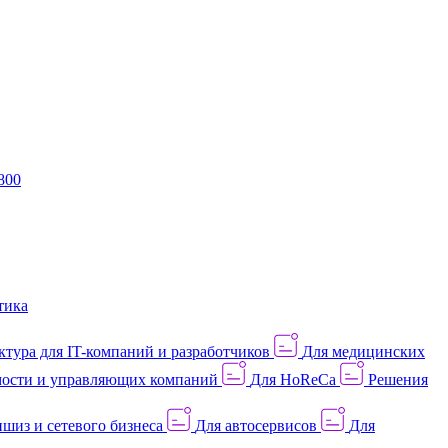
800
тика
тура для IT-компаний и разработчиков
Для медицинских
ости и управляющих компаний
Для HoReCa
Решения
шиз и сетевого бизнеса
Для автосервисов
Для