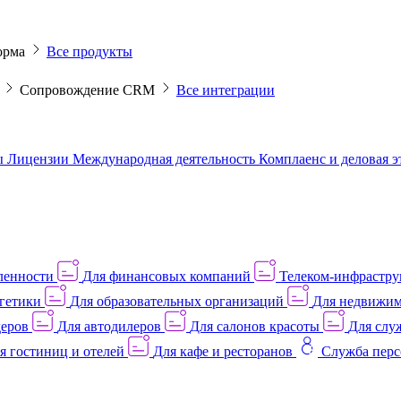
орма
Все продукты
M
Сопровождение CRM
Все интеграции
ы
Лицензии
Международная деятельность
Комплаенс и деловая 
ленности
Для финансовых компаний
Телеком-инфраструк
гетики
Для образовательных организаций
Для недвижим
деров
Для автодилеров
Для салонов красоты
Для слу
я гостиниц и отелей
Для кафе и ресторанов
Служба перс