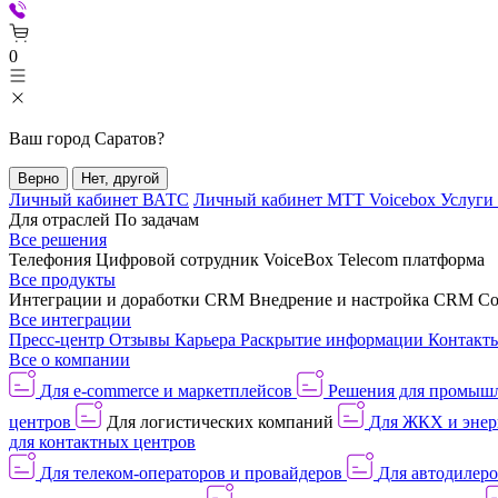
0
Ваш город
Саратов
?
Верно
Нет, другой
Личный кабинет ВАТС
Личный кабинет МТТ Voicebox
Услуги
Для отраслей
По задачам
Все решения
Телефония
Цифровой сотрудник VoiceBox
Telecom платформа
Все продукты
Интеграции и доработки CRM
Внедрение и настройка CRM
Со
Все интеграции
Пресс-центр
Отзывы
Карьера
Раскрытие информации
Контакт
Все о компании
Для e-commerce и маркетплейсов
Решения для промыш
центров
Для логистических компаний
Для ЖКХ и энер
для контактных центров
Для телеком-операторов и провайдеров
Для автодилер