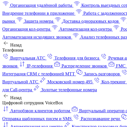
Организация удалённой работы
Контроль выездных со
Внедрение телефонии в приложение
Работа с задолженнос
рынки
Защита номера
Доставка одноразовых кодов
Организация кол-центра
Автоматизация кол-центра
Ро
Автоматизация исходящих звонков
Анализ телефонных раз
Назад
Телефония
Виртуальная АТС
Телефония для бизнеса
Речевая 
звонков
IP-телефония
Распределение звонков
FMC 
Интеграция CRM с телефонией МТТ
Запись разговоров
Виртуальной АТС
Московский номер 495
Кол-трекинг
для Call-центра
Золотые телефонные номера
Назад
Цифровой сотрудник VoiceBox
Автообзвон клиентов роботом
Виртуальный оператор c
Отправка шаблонных писем и SMS
Распознавание речи
Автоматизация кол‑центра
Конструктор голосовых бот