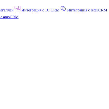
Мегаплан
Интеграция с 1C CRM
Интеграция с retailCRM
я с amoCRM