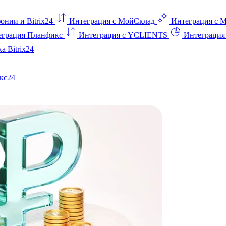
онии и Bitrix24
Интеграция с МойСклад
Интеграция с 
еграция Планфикс
Интеграция с YCLIENTS
Интеграци
а Bitrix24
кс24