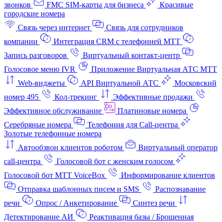
звонков
FMC SIM-карты для бизнеса
Красивые
городские номера
Связь через интернет
Связь для сотрудников
компании
Интеграция CRM с телефонией МТТ
Запись разговоров
Виртуальный контакт‑центр
Голосовое меню IVR
Приложение Виртуальная АТС МТТ
Web-виджеты
API Виртуальной АТС
Московский
номер 495
Кол-трекинг
Эффективные продажи
Эффективное обслуживание
Платиновые номера
Серебряные номера
Телефония для Call-центра
Золотые телефонные номера
Автообзвон клиентов роботом
Виртуальный оператор
call-центра
Голосовой бот с женским голосом
Голосовой бот МТТ VoiceBox
Информирование клиентов
Отправка шаблонных писем и SMS
Распознавание
речи
Опрос / Анкетирование
Синтез речи
Детектирование АИ
Реактивация базы / Брошенная