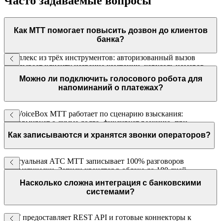
Часто задаваемые вопросы
Как МТТ помогает повысить дозвон до клиентов
банка?
Комплекс из трёх инструментов: авторизованный вызов
показывает клиенту название компании, карусель номеров
ротирует исходящие номера, детектор автоответчиков
Можно ли подключить голосового робота для
отсеивает роботов. Вместе они поднимают конверсию
напоминаний о платежах?
исходящих с 4–6% до 10%.
Да. VoiceBox МТТ работает по сценарию взыскания:
информирует о сумме долга, фиксирует реакцию, при
необходимости переводит на оператора. Интегрируется с
Как записываются и хранятся звонки операторов?
вашей CRM или АБС по API.
Виртуальная АТС МТТ записывает 100% разговоров
автоматически. Записи хранятся в облаке до 180 дней,
доступны через личный кабинет с привязкой к карточке
Насколько сложна интеграция с банковскими
клиента в CRM.
системами?
МТТ предоставляет REST API и готовые коннекторы к