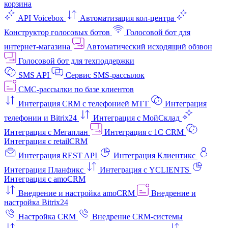
корзина
API Voicebox
Автоматизация кол‑центра
Конструктор голосовых ботов
Голосовой бот для
интернет‑магазина
Автоматический исходящий обзвон
Голосовой бот для техподдержки
SMS API
Сервис SMS-рассылок
СМС-рассылки по базе клиентов
Интеграция CRM с телефонией МТТ
Интеграция
телефонии и Bitrix24
Интеграция с МойСклад
Интеграция с Мегаплан
Интеграция с 1C CRM
Интеграция с retailCRM
Интеграция REST API
Интеграция Клиентикс
Интеграция Планфикс
Интеграция с YCLIENTS
Интеграция с amoCRM
Внедрение и настройка amoCRM
Внедрение и
настройка Bitrix24
Настройка CRM
Внедрение CRM-системы