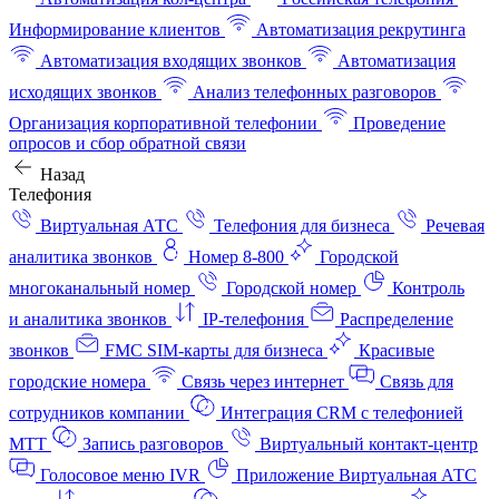
Информирование клиентов
Автоматизация рекрутинга
Автоматизация входящих звонков
Автоматизация
исходящих звонков
Анализ телефонных разговоров
Организация корпоративной телефонии
Проведение
опросов и сбор обратной связи
Назад
Телефония
Виртуальная АТС
Телефония для бизнеса
Речевая
аналитика звонков
Номер 8-800
Городской
многоканальный номер
Городской номер
Контроль
и аналитика звонков
IP-телефония
Распределение
звонков
FMC SIM-карты для бизнеса
Красивые
городские номера
Связь через интернет
Связь для
сотрудников компании
Интеграция CRM с телефонией
МТТ
Запись разговоров
Виртуальный контакт‑центр
Голосовое меню IVR
Приложение Виртуальная АТС