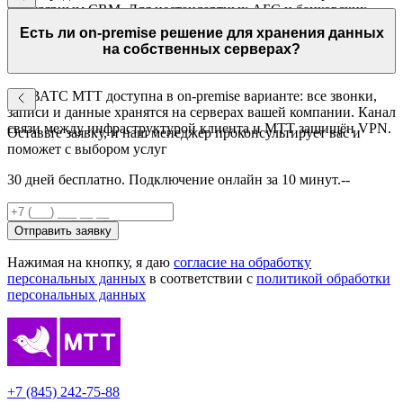
популярным CRM. Для нестандартных АБС и банковских
платформ доступна интеграция через API — документация с
Есть ли on-premise решение для хранения данных
примерами кода входит в комплект.
на собственных серверах?
Да. ВАТС МТТ доступна в on-premise варианте: все звонки,
записи и данные хранятся на серверах вашей компании. Канал
связи между инфраструктурой клиента и МТТ защищён VPN.
Оставьте заявку, и наш менеджер проконсультирует вас и
поможет с выбором услуг
30 дней бесплатно. Подключение онлайн за 10 минут.--
Отправить заявку
Нажимая на кнопку, я даю
согласие на обработку
персональных данных
в соответствии с
политикой обработки
персональных данных
+7 (845) 242-75-88