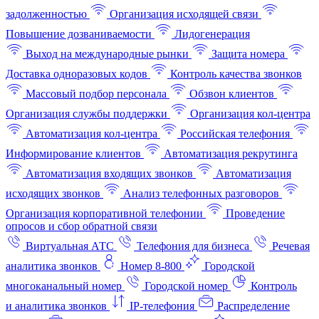
задолженностью
Организация исходящей связи
Повышение дозваниваемости
Лидогенерация
Выход на международные рынки
Защита номера
Доставка одноразовых кодов
Контроль качества звонков
Массовый подбор персонала
Обзвон клиентов
Организация службы поддержки
Организация кол-центра
Автоматизация кол-центра
Российская телефония
Информирование клиентов
Автоматизация рекрутинга
Автоматизация входящих звонков
Автоматизация
исходящих звонков
Анализ телефонных разговоров
Организация корпоративной телефонии
Проведение
опросов и сбор обратной связи
Виртуальная АТС
Телефония для бизнеса
Речевая
аналитика звонков
Номер 8-800
Городской
многоканальный номер
Городской номер
Контроль
и аналитика звонков
IP-телефония
Распределение