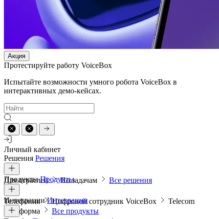
Акция
Протестируйте работу VoiceBox
Испытайте возможности умного робота VoiceBox в
интерактивных демо-кейсах.
Личный кабинет
Решения
Решения
Продукты
Продукты
Для отраслей
По задачам
Все решения
Интеграции
Интеграции
Телефония
Цифровой сотрудник VoiceBox
Telecom
платформа
Все продукты