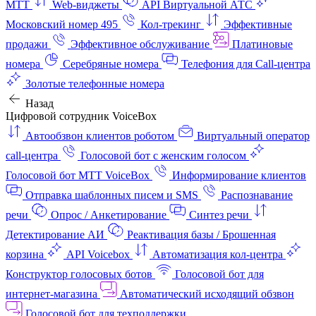
МТТ
Web-виджеты
API Виртуальной АТС
Московский номер 495
Кол-трекинг
Эффективные
продажи
Эффективное обслуживание
Платиновые
номера
Серебряные номера
Телефония для Call-центра
Золотые телефонные номера
Назад
Цифровой сотрудник VoiceBox
Автообзвон клиентов роботом
Виртуальный оператор
call-центра
Голосовой бот с женским голосом
Голосовой бот МТТ VoiceBox
Информирование клиентов
Отправка шаблонных писем и SMS
Распознавание
речи
Опрос / Анкетирование
Синтез речи
Детектирование АИ
Реактивация базы / Брошенная
корзина
API Voicebox
Автоматизация кол‑центра
Конструктор голосовых ботов
Голосовой бот для
интернет‑магазина
Автоматический исходящий обзвон
Голосовой бот для техподдержки