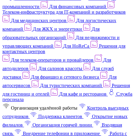
промышленности
Для финансовых компаний
Телеком-инфраструктура для IT-компаний и разработчиков
Для медицинских центров
Для логистических
компаний
Для ЖКХ и энергетики
Для
образовательных организаций
Для недвижимости и
управляющих компаний
Для HoReCa
Решения для
контактных центров
Для телеком-операторов и провайдеров
Для
автодилеров
Для салонов красоты
Для служб
доставки
Для франшиз и сетевого бизнеса
Для
автосервисов
Для туристических компаний
Решения
для гостиниц и отелей
Для кафе и ресторанов
Служба
персонала
Организация удалённой работы
Контроль выездных
сотрудников
Поддержка клиентов
Открытие новых
филиалов
Организация горячей линии
Входящая
связь
Внедрение телефонии в приложение
Работа с