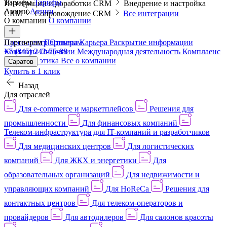
Тарифы
Тарифы
Интеграции и доработки CRM
Внедрение и настройка
Акции
Акции
CRM
Сопровождение CRM
Все интеграции
О компании
О компании
Пресс-центр
Партнерам
Партнерам
Отзывы
Карьера
Раскрытие информации
Контакты
+7 (845) 242-75-88
Лицензии
Международная деятельность
Комплаенс
и деловая этика
Все о компании
Саратов
Купить в 1 клик
Назад
Для отраслей
Для e-commerce и маркетплейсов
Решения для
промышленности
Для финансовых компаний
Телеком-инфраструктура для IT-компаний и разработчиков
Для медицинских центров
Для логистических
компаний
Для ЖКХ и энергетики
Для
образовательных организаций
Для недвижимости и
управляющих компаний
Для HoReCa
Решения для
контактных центров
Для телеком-операторов и
провайдеров
Для автодилеров
Для салонов красоты