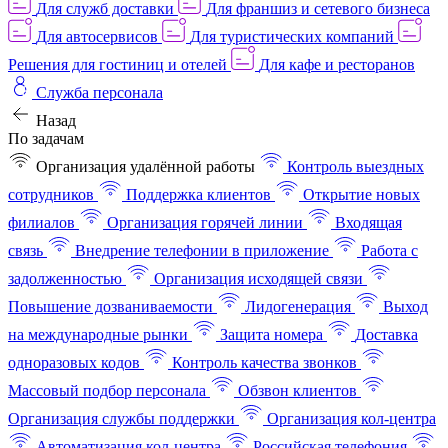
Для служб доставки
Для франшиз и сетевого бизнеса
Для автосервисов
Для туристических компаний
Решения для гостиниц и отелей
Для кафе и ресторанов
Служба персонала
Назад
По задачам
Организация удалённой работы
Контроль выездных
сотрудников
Поддержка клиентов
Открытие новых
филиалов
Организация горячей линии
Входящая
связь
Внедрение телефонии в приложение
Работа с
задолженностью
Организация исходящей связи
Повышение дозваниваемости
Лидогенерация
Выход
на международные рынки
Защита номера
Доставка
одноразовых кодов
Контроль качества звонков
Массовый подбор персонала
Обзвон клиентов
Организация службы поддержки
Организация кол-центра
Автоматизация кол-центра
Российская телефония