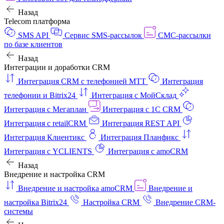
Назад
Telecom платформа
SMS API
Сервис SMS-рассылок
СМС-рассылки
по базе клиентов
Назад
Интеграции и доработки CRM
Интеграция CRM с телефонией МТТ
Интеграция
телефонии и Bitrix24
Интеграция с МойСклад
Интеграция с Мегаплан
Интеграция с 1C CRM
Интеграция с retailCRM
Интеграция REST API
Интеграция Клиентикс
Интеграция Планфикс
Интеграция с YCLIENTS
Интеграция с amoCRM
Назад
Внедрение и настройка CRM
Внедрение и настройка amoCRM
Внедрение и
настройка Bitrix24
Настройка CRM
Внедрение CRM-
системы