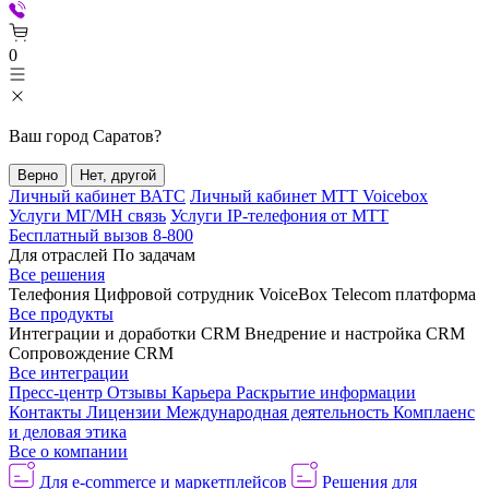
0
Ваш город
Саратов
?
Верно
Нет, другой
Личный кабинет ВАТС
Личный кабинет МТТ Voicebox
Услуги МГ/МН связь
Услуги IP-телефония от МТТ
Бесплатный вызов 8-800
Для отраслей
По задачам
Все решения
Телефония
Цифровой сотрудник VoiceBox
Telecom платформа
Все продукты
Интеграции и доработки CRM
Внедрение и настройка CRM
Сопровождение CRM
Все интеграции
Пресс-центр
Отзывы
Карьера
Раскрытие информации
Контакты
Лицензии
Международная деятельность
Комплаенс
и деловая этика
Все о компании
Для e-commerce и маркетплейсов
Решения для