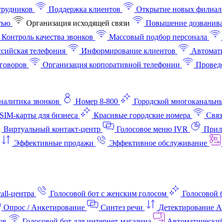
трудников
Поддержка клиентов
Открытие новых филиал
тью
Организация исходящей связи
Повышение дозванив
Контроль качества звонков
Массовый подбор персонала
ссийская телефония
Информирование клиентов
Автомат
говоров
Организация корпоративной телефонии
Проведе
аналитика звонков
Номер 8-800
Городской многоканальн
SIM-карты для бизнеса
Красивые городские номера
Связ
Виртуальный контакт‑центр
Голосовое меню IVR
Прил
Эффективные продажи
Эффективное обслуживание
all-центра
Голосовой бот с женским голосом
Голосовой 
Опрос / Анкетирование
Синтез речи
Детектирование 
ов
Голосовой бот для интернет‑магазина
Автоматически