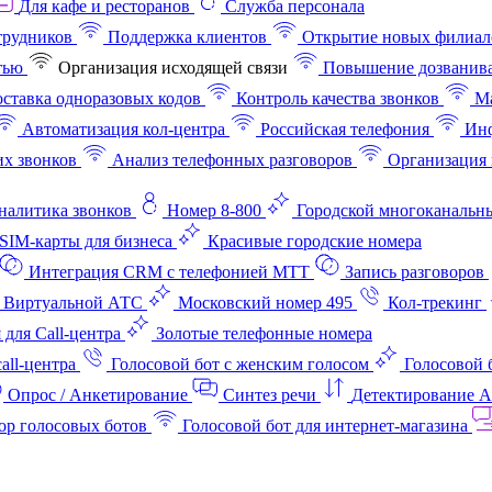
Для кафе и ресторанов
Служба персонала
трудников
Поддержка клиентов
Открытие новых филиал
тью
Организация исходящей связи
Повышение дозванив
ставка одноразовых кодов
Контроль качества звонков
Ма
Автоматизация кол-центра
Российская телефония
Инф
х звонков
Анализ телефонных разговоров
Организация 
аналитика звонков
Номер 8-800
Городской многоканальн
SIM-карты для бизнеса
Красивые городские номера
Интеграция CRM с телефонией МТТ
Запись разговоров
 Виртуальной АТС
Московский номер 495
Кол-трекинг
 для Call-центра
Золотые телефонные номера
all-центра
Голосовой бот с женским голосом
Голосовой 
Опрос / Анкетирование
Синтез речи
Детектирование 
ор голосовых ботов
Голосовой бот для интернет‑магазина