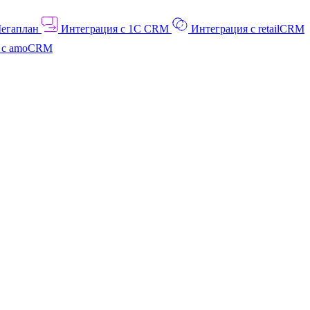
Мегаплан
Интеграция с 1C CRM
Интеграция с retailCRM
я с amoCRM