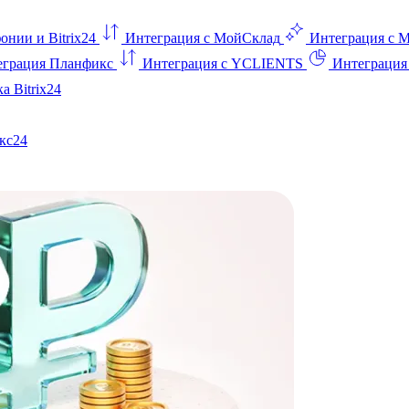
онии и Bitrix24
Интеграция с МойСклад
Интеграция с 
еграция Планфикс
Интеграция с YCLIENTS
Интеграци
а Bitrix24
кс24