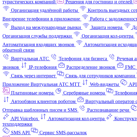
туристических компаний
Решения для гостиниц и отелей
Организация удалённой работы
Контроль выездных со
Внедрение телефонии в приложение
Работа с задолженнос
Выход на международные рынки
Защита номера
До
Организация службы поддержки
Организация кол-центра
Автоматизация входящих звонков
Автоматизация исходящи
обратной связи
Виртуальная АТС
Телефония для бизнеса
Речевая 
звонков
IP-телефония
Распределение звонков
FMC 
Связь через интернет
Связь для сотрудников компании
Приложение Виртуальная АТС МТТ
Web-виджеты
API
Платиновые номера
Серебряные номера
Телефония
Автообзвон клиентов роботом
Виртуальный оператор c
Отправка шаблонных писем и SMS
Распознавание речи
API Voicebox
Автоматизация кол‑центра
Конструкт
техподдержки
SMS API
Сервис SMS-рассылок