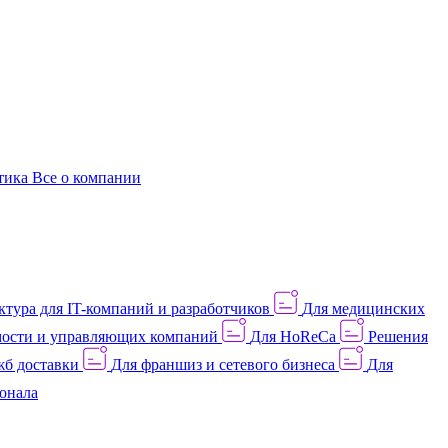
этика
Все о компании
тура для IT-компаний и разработчиков
Для медицинских
ости и управляющих компаний
Для HoReCa
Решения
жб доставки
Для франшиз и сетевого бизнеса
Для
онала