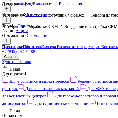
Продукты
Продукты
Для отраслей
По задачам
Все решения
Интеграции
Интеграции
Телефония
Цифровой сотрудник VoiceBox
Telecom платф
Тарифы
Тарифы
Интеграции и доработки CRM
Внедрение и настройка CR
Акции
Акции
О компании
О компании
Пресс-центр
Партнерам
Партнерам
Отзывы
Карьера
Раскрытие информации
Контакт
+7 (845) 242-75-88
Саратов
Купить в 1 клик
Назад
Для отраслей
Для e-commerce и маркетплейсов
Решения для промыш
центров
Для логистических компаний
Для ЖКХ и энер
для контактных центров
Для телеком-операторов и провай
автосервисов
Для туристических компаний
Решения дл
Назад
По задачам