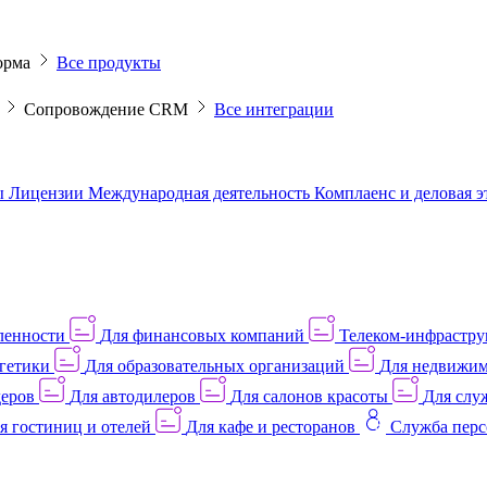
орма
Все продукты
M
Сопровождение CRM
Все интеграции
ы
Лицензии
Международная деятельность
Комплаенс и деловая 
ленности
Для финансовых компаний
Телеком-инфраструк
гетики
Для образовательных организаций
Для недвижим
деров
Для автодилеров
Для салонов красоты
Для слу
я гостиниц и отелей
Для кафе и ресторанов
Служба перс