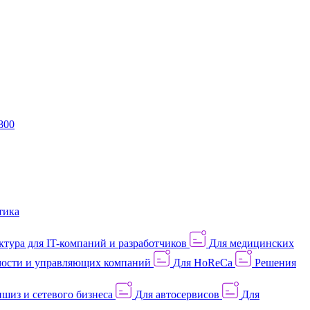
800
тика
тура для IT-компаний и разработчиков
Для медицинских
ости и управляющих компаний
Для HoReCa
Решения
шиз и сетевого бизнеса
Для автосервисов
Для