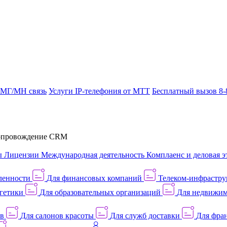
 МГ/МН связь
Услуги IP-телефония от МТТ
Бесплатный вызов 8-
провождение CRM
ы
Лицензии
Международная деятельность
Комплаенс и деловая э
ленности
Для финансовых компаний
Телеком-инфраструк
гетики
Для образовательных организаций
Для недвижим
ов
Для салонов красоты
Для служб доставки
Для фран