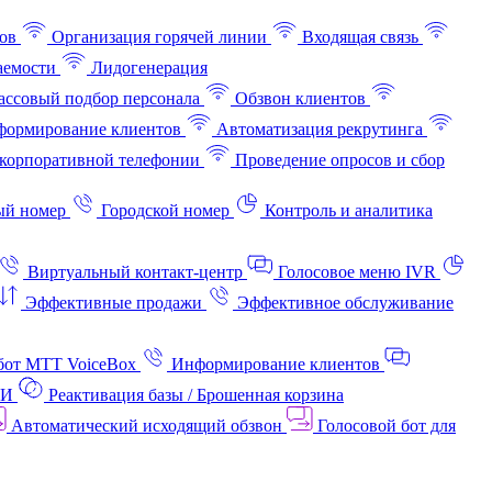
ов
Организация горячей линии
Входящая связь
аемости
Лидогенерация
ссовый подбор персонала
Обзвон клиентов
ормирование клиентов
Автоматизация рекрутинга
корпоративной телефонии
Проведение опросов и сбор
ый номер
Городской номер
Контроль и аналитика
Виртуальный контакт‑центр
Голосовое меню IVR
Эффективные продажи
Эффективное обслуживание
бот МТТ VoiceBox
Информирование клиентов
АИ
Реактивация базы / Брошенная корзина
Автоматический исходящий обзвон
Голосовой бот для