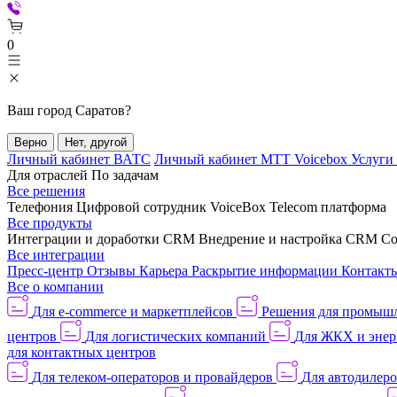
0
Ваш город
Саратов
?
Верно
Нет, другой
Личный кабинет ВАТС
Личный кабинет МТТ Voicebox
Услуги
Для отраслей
По задачам
Все решения
Телефония
Цифровой сотрудник VoiceBox
Telecom платформа
Все продукты
Интеграции и доработки CRM
Внедрение и настройка CRM
Со
Все интеграции
Пресс-центр
Отзывы
Карьера
Раскрытие информации
Контакт
Все о компании
Для e-commerce и маркетплейсов
Решения для промыш
центров
Для логистических компаний
Для ЖКХ и энер
для контактных центров
Для телеком-операторов и провайдеров
Для автодилер