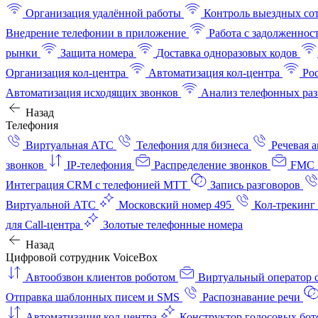
Организация удалённой работы
Контроль выездных со
Внедрение телефонии в приложение
Работа с задолженнос
рынки
Защита номера
Доставка одноразовых кодов
Организация кол-центра
Автоматизация кол-центра
Ро
Автоматизация исходящих звонков
Анализ телефонных раз
Назад
Телефония
Виртуальная АТС
Телефония для бизнеса
Речевая 
звонков
IP-телефония
Распределение звонков
FMC 
Интеграция CRM с телефонией МТТ
Запись разговоров
Виртуальной АТС
Московский номер 495
Кол-трекинг
для Call-центра
Золотые телефонные номера
Назад
Цифровой сотрудник VoiceBox
Автообзвон клиентов роботом
Виртуальный оператор c
Отправка шаблонных писем и SMS
Распознавание речи
Автоматизация кол‑центра
Конструктор голосовых бот