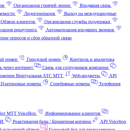
ов
Организация горячей линии
Входящая связь
аемости
Лидогенерация
Выход на международные
Обзвон клиентов
Организация службы поддержки
изация рекрутинга
Автоматизация входящих звонков
ние опросов и сбор обратной связи
ый номер
Городской номер
Контроль и аналитика
ь через интернет
Связь для сотрудников компании
ожение Виртуальная АТС МТТ
Web-виджеты
API
Платиновые номера
Серебряные номера
Телефония
бот МТТ VoiceBox
Информирование клиентов
АИ
Реактивация базы / Брошенная корзина
API Voicebox
й исходящий обзвон
Голосовой бот для техподдержки