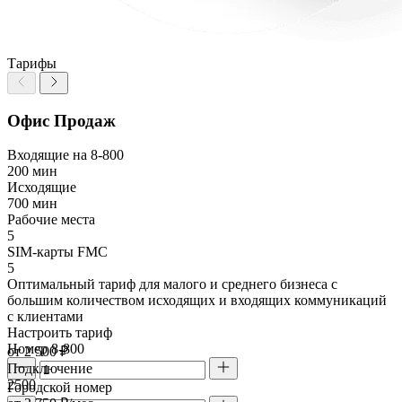
Тарифы
Офис Продаж
Входящие на 8-800
200 мин
Исходящие
700 мин
Рабочие места
5
SIM-карты FMC
5
Оптимальный тариф для малого и среднего бизнеса с
большим количеством исходящих и входящих коммуникаций
с клиентами
Настроить тариф
Номер 8-800
от 2 500 ₽
Подключение
2500
Городской номер