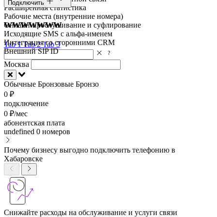
Подключить
Расширенная статистика
Рабочие места (внутренние номера)
wwwwwww
Онлайн-прослушивание и суфлирование
Исходящие SMS с альфа-именем
Интеграция со сторонними CRM
Tab 1
Tab 2
Tab 3
Внешний SIP ID
Москва
Обычные
Бронзовые
Бронзо
0 ₽
подключение
0 ₽/мес
абонентская плата
undefined
0 номеров
Почему бизнесу выгодно подключить телефонию в
Хабаровске
Снижайте расходы на обслуживание и услуги связи