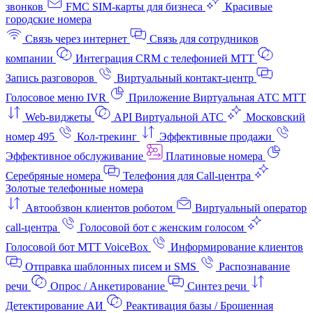
звонков
FMC SIM-карты для бизнеса
Красивые
городские номера
Связь через интернет
Связь для сотрудников
компании
Интеграция CRM с телефонией МТТ
Запись разговоров
Виртуальный контакт‑центр
Голосовое меню IVR
Приложение Виртуальная АТС МТТ
Web-виджеты
API Виртуальной АТС
Московский
номер 495
Кол-трекинг
Эффективные продажи
Эффективное обслуживание
Платиновые номера
Серебряные номера
Телефония для Call-центра
Золотые телефонные номера
Автообзвон клиентов роботом
Виртуальный оператор
call-центра
Голосовой бот с женским голосом
Голосовой бот МТТ VoiceBox
Информирование клиентов
Отправка шаблонных писем и SMS
Распознавание
речи
Опрос / Анкетирование
Синтез речи
Детектирование АИ
Реактивация базы / Брошенная