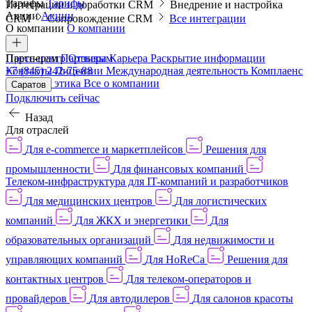
Тарифы
Тарифы
Интеграции и доработки CRM
Внедрение и настройка
Акции
Акции
CRM
Сопровождение CRM
Все интеграции
О компании
О компании
Пресс-центр
Партнерам
Партнерам
Отзывы
Карьера
Раскрытие информации
Контакты
+7 (845) 242-75-88
Лицензии
Международная деятельность
Комплаенс
и деловая этика
Все о компании
Саратов
Подключить сейчас
Назад
Для отраслей
Для e-commerce и маркетплейсов
Решения для
промышленности
Для финансовых компаний
Телеком-инфраструктура для IT-компаний и разработчиков
Для медицинских центров
Для логистических
компаний
Для ЖКХ и энергетики
Для
образовательных организаций
Для недвижимости и
управляющих компаний
Для HoReCa
Решения для
контактных центров
Для телеком-операторов и
провайдеров
Для автодилеров
Для салонов красоты