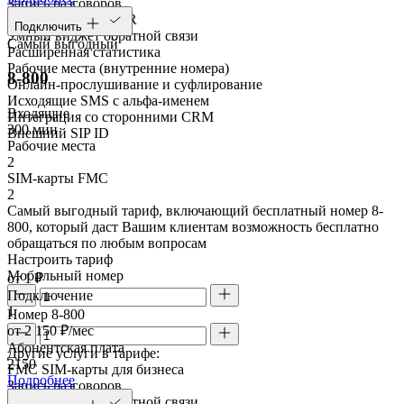
Запись разговоров
Голосовое меню IVR
Подключить
Умный виджет обратной связи
Самый выгодный
Расширенная статистика
Рабочие места (внутренние номера)
8-800
Онлайн-прослушивание и суфлирование
Исходящие SMS с альфа-именем
Входящие
Интеграция со сторонними CRM
300 мин
Внешний SIP ID
Рабочие места
2
SIM-карты FMC
2
Самый выгодный тариф, включающий бесплатный номер 8-
800, который даст Вашим клиентам возможность бесплатно
обращаться по любым вопросам
Настроить тариф
Мобильный номер
от 1 ₽
Подключение
1
Номер 8-800
от 2 150 ₽/мес
Абонентская плата
Другие услуги в тарифе:
2150
FMC SIM-карты для бизнеса
Подробнее
Запись разговоров
Умный виджет обратной связи