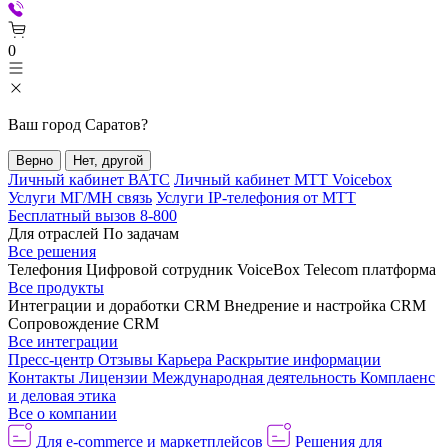
0
Ваш город
Саратов
?
Верно
Нет, другой
Личный кабинет ВАТС
Личный кабинет МТТ Voicebox
Услуги МГ/МН связь
Услуги IP-телефония от МТТ
Бесплатный вызов 8-800
Для отраслей
По задачам
Все решения
Телефония
Цифровой сотрудник VoiceBox
Telecom платформа
Все продукты
Интеграции и доработки CRM
Внедрение и настройка CRM
Сопровождение CRM
Все интеграции
Пресс-центр
Отзывы
Карьера
Раскрытие информации
Контакты
Лицензии
Международная деятельность
Комплаенс
и деловая этика
Все о компании
Для e-commerce и маркетплейсов
Решения для