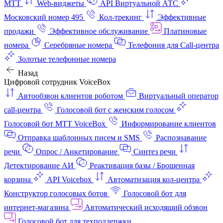
МТТ
Web-виджеты
API Виртуальной АТС
Московский номер 495
Кол-трекинг
Эффективные
продажи
Эффективное обслуживание
Платиновые
номера
Серебряные номера
Телефония для Call-центра
Золотые телефонные номера
Назад
Цифровой сотрудник VoiceBox
Автообзвон клиентов роботом
Виртуальный оператор
call-центра
Голосовой бот с женским голосом
Голосовой бот МТТ VoiceBox
Информирование клиентов
Отправка шаблонных писем и SMS
Распознавание
речи
Опрос / Анкетирование
Синтез речи
Детектирование АИ
Реактивация базы / Брошенная
корзина
API Voicebox
Автоматизация кол‑центра
Конструктор голосовых ботов
Голосовой бот для
интернет‑магазина
Автоматический исходящий обзвон
Голосовой бот для техподдержки