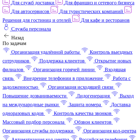
Для служб доставки
Для франшиз и сетевого бизнеса
Для автосервисов
Для туристических компаний
Решения для гостиниц и отелей
Для кафе и ресторанов
Служба персонала
Назад
По задачам
Организация удалённой работы
Контроль выездных
сотрудников
Поддержка клиентов
Открытие новых
филиалов
Организация горячей линии
Входящая
связь
Внедрение телефонии в приложение
Работа с
задолженностью
Организация исходящей связи
Повышение дозваниваемости
Лидогенерация
Выход
на международные рынки
Защита номера
Доставка
одноразовых кодов
Контроль качества звонков
Массовый подбор персонала
Обзвон клиентов
Организация службы поддержки
Организация кол-центра
Автоматизация кол-центра
Российская телефония