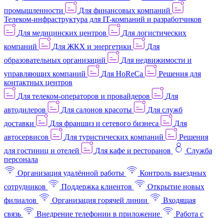
промышленности
Для финансовых компаний
Телеком-инфраструктура для IT-компаний и разработчиков
Для медицинских центров
Для логистических
компаний
Для ЖКХ и энергетики
Для
образовательных организаций
Для недвижимости и
управляющих компаний
Для HoReCa
Решения для
контактных центров
Для телеком-операторов и провайдеров
Для
автодилеров
Для салонов красоты
Для служб
доставки
Для франшиз и сетевого бизнеса
Для
автосервисов
Для туристических компаний
Решения
для гостиниц и отелей
Для кафе и ресторанов
Служба
персонала
Организация удалённой работы
Контроль выездных
сотрудников
Поддержка клиентов
Открытие новых
филиалов
Организация горячей линии
Входящая
связь
Внедрение телефонии в приложение
Работа с