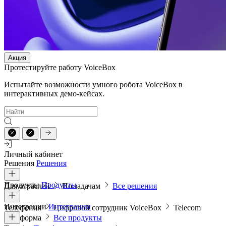
Акция
Протестируйте работу VoiceBox
Испытайте возможности умного робота VoiceBox в
интерактивных демо-кейсах.
Личный кабинет
Решения
Решения
Продукты
Продукты
Для отраслей
По задачам
Все решения
Интеграции
Интеграции
Телефония
Цифровой сотрудник VoiceBox
Telecom
платформа
Все продукты