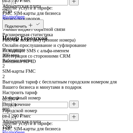
от 3 750 ₽/мес
Абонентская плата
Другие услуги в тарифе:
3750
FMC SIM-карты для бизнеса
Подробнее
Запись разговоров
Речевая аналитика
Подключить
Умный виджет обратной связи
Расширенная статистика
Номер Городской
Рабочие места (внутренние номера)
Онлайн-прослушивание и суфлирование
Исходящие
Исходящие SMS с альфа-именем
300 мин
Интеграция со сторонними CRM
Рабочие места
Внешний SIP ID
2
SIM-карты FMC
2
Выгодный тариф с бесплатным городским номером для
Вашего бизнеса и минутами в подарок
Настроить тариф
Мобильный номер
от 990 ₽
Подключение
990
Городской номер
от 1 200 ₽/мес
Абонентская плата
Другие услуги в тарифе:
1200
FMC SIM-карты для бизнеса
Подробнее