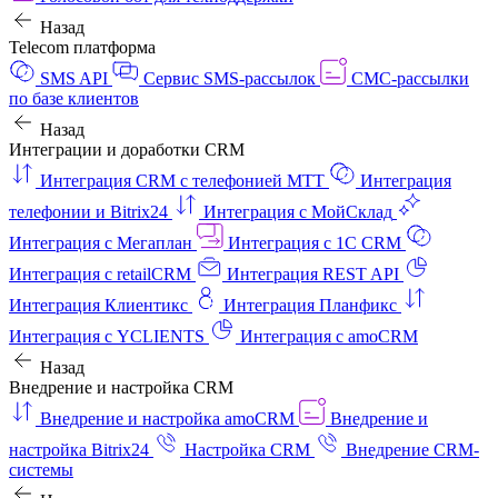
Назад
Telecom платформа
SMS API
Сервис SMS-рассылок
СМС-рассылки
по базе клиентов
Назад
Интеграции и доработки CRM
Интеграция CRM с телефонией МТТ
Интеграция
телефонии и Bitrix24
Интеграция с МойСклад
Интеграция с Мегаплан
Интеграция с 1C CRM
Интеграция с retailCRM
Интеграция REST API
Интеграция Клиентикс
Интеграция Планфикс
Интеграция с YCLIENTS
Интеграция с amoCRM
Назад
Внедрение и настройка CRM
Внедрение и настройка amoCRM
Внедрение и
настройка Bitrix24
Настройка CRM
Внедрение CRM-
системы