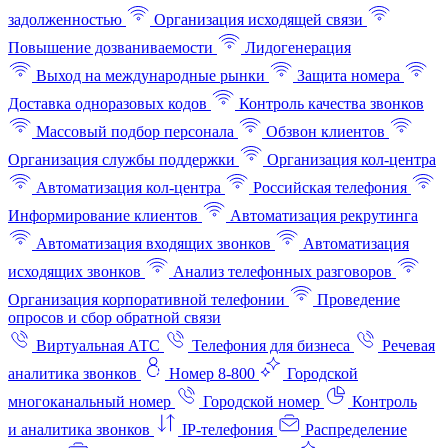
задолженностью
Организация исходящей связи
Повышение дозваниваемости
Лидогенерация
Выход на международные рынки
Защита номера
Доставка одноразовых кодов
Контроль качества звонков
Массовый подбор персонала
Обзвон клиентов
Организация службы поддержки
Организация кол-центра
Автоматизация кол-центра
Российская телефония
Информирование клиентов
Автоматизация рекрутинга
Автоматизация входящих звонков
Автоматизация
исходящих звонков
Анализ телефонных разговоров
Организация корпоративной телефонии
Проведение
опросов и сбор обратной связи
Виртуальная АТС
Телефония для бизнеса
Речевая
аналитика звонков
Номер 8-800
Городской
многоканальный номер
Городской номер
Контроль
и аналитика звонков
IP-телефония
Распределение