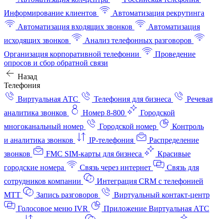
Информирование клиентов
Автоматизация рекрутинга
Автоматизация входящих звонков
Автоматизация
исходящих звонков
Анализ телефонных разговоров
Организация корпоративной телефонии
Проведение
опросов и сбор обратной связи
Назад
Телефония
Виртуальная АТС
Телефония для бизнеса
Речевая
аналитика звонков
Номер 8-800
Городской
многоканальный номер
Городской номер
Контроль
и аналитика звонков
IP-телефония
Распределение
звонков
FMC SIM-карты для бизнеса
Красивые
городские номера
Связь через интернет
Связь для
сотрудников компании
Интеграция CRM с телефонией
МТТ
Запись разговоров
Виртуальный контакт‑центр
Голосовое меню IVR
Приложение Виртуальная АТС