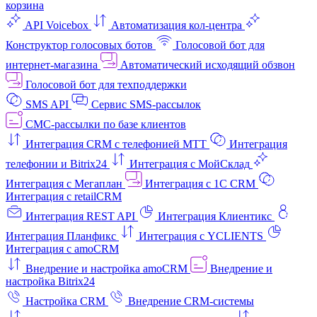
корзина
API Voicebox
Автоматизация кол‑центра
Конструктор голосовых ботов
Голосовой бот для
интернет‑магазина
Автоматический исходящий обзвон
Голосовой бот для техподдержки
SMS API
Сервис SMS-рассылок
СМС-рассылки по базе клиентов
Интеграция CRM с телефонией МТТ
Интеграция
телефонии и Bitrix24
Интеграция с МойСклад
Интеграция с Мегаплан
Интеграция с 1C CRM
Интеграция с retailCRM
Интеграция REST API
Интеграция Клиентикс
Интеграция Планфикс
Интеграция с YCLIENTS
Интеграция с amoCRM
Внедрение и настройка amoCRM
Внедрение и
настройка Bitrix24
Настройка CRM
Внедрение CRM-системы