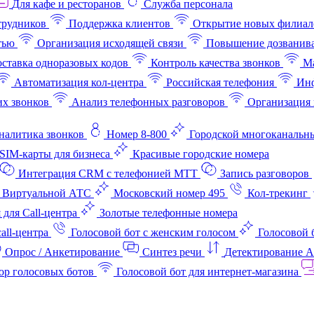
Для кафе и ресторанов
Служба персонала
трудников
Поддержка клиентов
Открытие новых филиал
тью
Организация исходящей связи
Повышение дозванив
ставка одноразовых кодов
Контроль качества звонков
Ма
Автоматизация кол-центра
Российская телефония
Инф
х звонков
Анализ телефонных разговоров
Организация 
аналитика звонков
Номер 8-800
Городской многоканальн
SIM-карты для бизнеса
Красивые городские номера
Интеграция CRM с телефонией МТТ
Запись разговоров
 Виртуальной АТС
Московский номер 495
Кол-трекинг
 для Call-центра
Золотые телефонные номера
all-центра
Голосовой бот с женским голосом
Голосовой 
Опрос / Анкетирование
Синтез речи
Детектирование 
ор голосовых ботов
Голосовой бот для интернет‑магазина