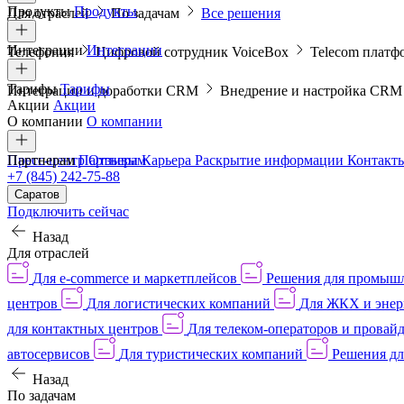
Продукты
Продукты
Для отраслей
По задачам
Все решения
Интеграции
Интеграции
Телефония
Цифровой сотрудник VoiceBox
Telecom платф
Тарифы
Тарифы
Интеграции и доработки CRM
Внедрение и настройка CR
Акции
Акции
О компании
О компании
Пресс-центр
Партнерам
Партнерам
Отзывы
Карьера
Раскрытие информации
Контакт
+7 (845) 242-75-88
Саратов
Подключить сейчас
Назад
Для отраслей
Для e-commerce и маркетплейсов
Решения для промыш
центров
Для логистических компаний
Для ЖКХ и энер
для контактных центров
Для телеком-операторов и провай
автосервисов
Для туристических компаний
Решения дл
Назад
По задачам