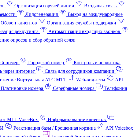
ов
Организация горячей линии
Входящая связь
аемости
Лидогенерация
Выход на международные
Обзвон клиентов
Организация службы поддержки
изация рекрутинга
Автоматизация входящих звонков
ние опросов и сбор обратной связи
ый номер
Городской номер
Контроль и аналитика
ь через интернет
Связь для сотрудников компании
ожение Виртуальная АТС МТТ
Web-виджеты
API
Платиновые номера
Серебряные номера
Телефония
бот МТТ VoiceBox
Информирование клиентов
АИ
Реактивация базы / Брошенная корзина
API Voicebox
й исходящий обзвон
Голосовой бот для техподдержки