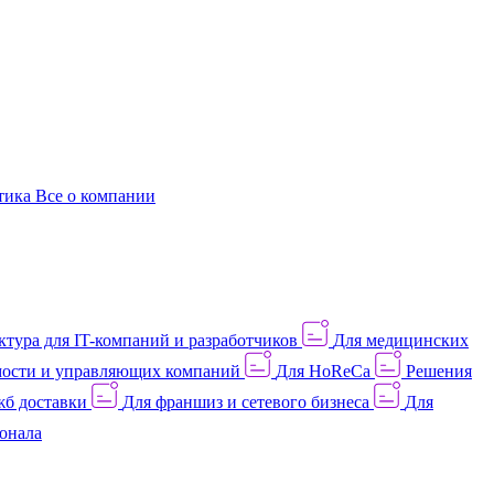
этика
Все о компании
тура для IT-компаний и разработчиков
Для медицинских
ости и управляющих компаний
Для HoReCa
Решения
жб доставки
Для франшиз и сетевого бизнеса
Для
онала