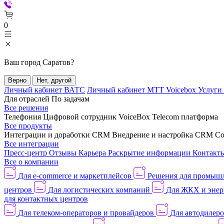
0
Ваш город
Саратов
?
Верно
Нет, другой
Личный кабинет ВАТС
Личный кабинет МТТ Voicebox
Услуги
Для отраслей
По задачам
Все решения
Телефония
Цифровой сотрудник VoiceBox
Telecom платформа
Все продукты
Интеграции и доработки CRM
Внедрение и настройка CRM
Со
Все интеграции
Пресс-центр
Отзывы
Карьера
Раскрытие информации
Контакт
Все о компании
Для e-commerce и маркетплейсов
Решения для промыш
центров
Для логистических компаний
Для ЖКХ и энер
для контактных центров
Для телеком-операторов и провайдеров
Для автодилер