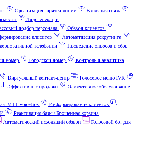
ов
Организация горячей линии
Входящая связь
аемости
Лидогенерация
ссовый подбор персонала
Обзвон клиентов
ормирование клиентов
Автоматизация рекрутинга
корпоративной телефонии
Проведение опросов и сбор
ый номер
Городской номер
Контроль и аналитика
Виртуальный контакт‑центр
Голосовое меню IVR
Эффективные продажи
Эффективное обслуживание
бот МТТ VoiceBox
Информирование клиентов
АИ
Реактивация базы / Брошенная корзина
Автоматический исходящий обзвон
Голосовой бот для