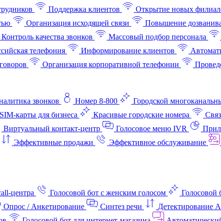
трудников
Поддержка клиентов
Открытие новых филиал
тью
Организация исходящей связи
Повышение дозванив
Контроль качества звонков
Массовый подбор персонала
ссийская телефония
Информирование клиентов
Автомат
говоров
Организация корпоративной телефонии
Проведе
аналитика звонков
Номер 8-800
Городской многоканальн
SIM-карты для бизнеса
Красивые городские номера
Связ
Виртуальный контакт‑центр
Голосовое меню IVR
Прил
Эффективные продажи
Эффективное обслуживание
all-центра
Голосовой бот с женским голосом
Голосовой 
Опрос / Анкетирование
Синтез речи
Детектирование 
ов
Голосовой бот для интернет‑магазина
Автоматически