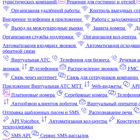
туристических компаний
Решения для гостиниц и отелей
Организация удалённой работы
Контроль выездных со
Внедрение телефонии в приложение
Работа с задолженнос
Выход на международные рынки
Защита номера
До
Организация службы поддержки
Организация кол-центра
Автоматизация входящих звонков
Автоматизация исходящи
обратной связи
Виртуальная АТС
Телефония для бизнеса
Речевая 
звонков
IP-телефония
Распределение звонков
FMC 
Связь через интернет
Связь для сотрудников компании
Приложение Виртуальная АТС МТТ
Web-виджеты
API
Платиновые номера
Серебряные номера
Телефония
Автообзвон клиентов роботом
Виртуальный оператор c
Отправка шаблонных писем и SMS
Распознавание речи
API Voicebox
Автоматизация кол‑центра
Конструкт
техподдержки
SMS API
Сервис SMS-рассылок