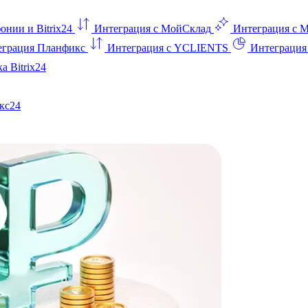
онии и Bitrix24
Интеграция с МойСклад
Интеграция с 
еграция Планфикс
Интеграция с YCLIENTS
Интеграци
а Bitrix24
кс24