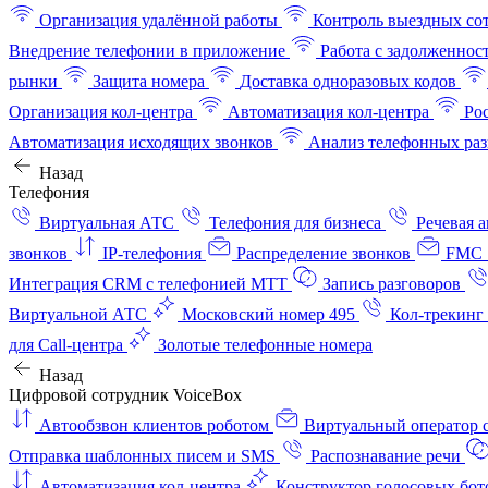
Организация удалённой работы
Контроль выездных со
Внедрение телефонии в приложение
Работа с задолженнос
рынки
Защита номера
Доставка одноразовых кодов
Организация кол-центра
Автоматизация кол-центра
Ро
Автоматизация исходящих звонков
Анализ телефонных раз
Назад
Телефония
Виртуальная АТС
Телефония для бизнеса
Речевая 
звонков
IP-телефония
Распределение звонков
FMC 
Интеграция CRM с телефонией МТТ
Запись разговоров
Виртуальной АТС
Московский номер 495
Кол-трекинг
для Call-центра
Золотые телефонные номера
Назад
Цифровой сотрудник VoiceBox
Автообзвон клиентов роботом
Виртуальный оператор c
Отправка шаблонных писем и SMS
Распознавание речи
Автоматизация кол‑центра
Конструктор голосовых бот