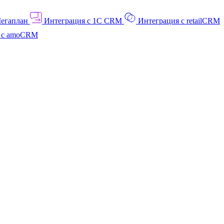
Мегаплан
Интеграция с 1C CRM
Интеграция с retailCRM
я с amoCRM