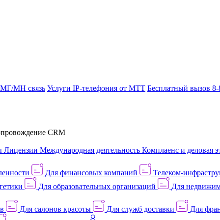
 МГ/МН связь
Услуги IP-телефония от МТТ
Бесплатный вызов 8-
провождение CRM
ы
Лицензии
Международная деятельность
Комплаенс и деловая э
ленности
Для финансовых компаний
Телеком-инфраструк
гетики
Для образовательных организаций
Для недвижим
ов
Для салонов красоты
Для служб доставки
Для фран