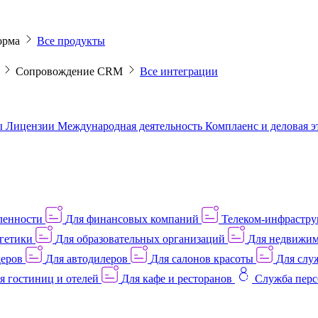
орма
Все продукты
M
Сопровождение CRM
Все интеграции
ы
Лицензии
Международная деятельность
Комплаенс и деловая 
ленности
Для финансовых компаний
Телеком-инфраструк
гетики
Для образовательных организаций
Для недвижим
деров
Для автодилеров
Для салонов красоты
Для слу
я гостиниц и отелей
Для кафе и ресторанов
Служба перс