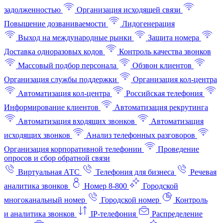
задолженностью
Организация исходящей связи
Повышение дозваниваемости
Лидогенерация
Выход на международные рынки
Защита номера
Доставка одноразовых кодов
Контроль качества звонков
Массовый подбор персонала
Обзвон клиентов
Организация службы поддержки
Организация кол-центра
Автоматизация кол-центра
Российская телефония
Информирование клиентов
Автоматизация рекрутинга
Автоматизация входящих звонков
Автоматизация
исходящих звонков
Анализ телефонных разговоров
Организация корпоративной телефонии
Проведение
опросов и сбор обратной связи
Виртуальная АТС
Телефония для бизнеса
Речевая
аналитика звонков
Номер 8-800
Городской
многоканальный номер
Городской номер
Контроль
и аналитика звонков
IP-телефония
Распределение