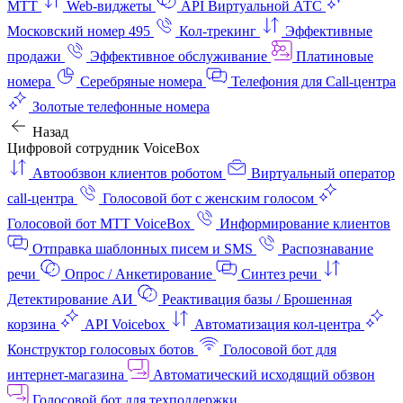
МТТ
Web-виджеты
API Виртуальной АТС
Московский номер 495
Кол-трекинг
Эффективные
продажи
Эффективное обслуживание
Платиновые
номера
Серебряные номера
Телефония для Call-центра
Золотые телефонные номера
Назад
Цифровой сотрудник VoiceBox
Автообзвон клиентов роботом
Виртуальный оператор
call-центра
Голосовой бот с женским голосом
Голосовой бот МТТ VoiceBox
Информирование клиентов
Отправка шаблонных писем и SMS
Распознавание
речи
Опрос / Анкетирование
Синтез речи
Детектирование АИ
Реактивация базы / Брошенная
корзина
API Voicebox
Автоматизация кол‑центра
Конструктор голосовых ботов
Голосовой бот для
интернет‑магазина
Автоматический исходящий обзвон
Голосовой бот для техподдержки