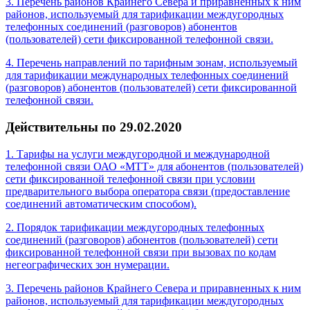
3. Перечень районов Крайнего Севера и приравненных к ним
районов, используемый для тарификации междугородных
телефонных соединений (разговоров) абонентов
(пользователей) сети фиксированной телефонной связи.
4. Перечень направлений по тарифным зонам, используемый
для тарификации международных телефонных соединений
(разговоров) абонентов (пользователей) сети фиксированной
телефонной связи.
Действительны по 29.02.2020
1. Тарифы на услуги междугородной и международной
телефонной связи ОАО «МТТ» для абонентов (пользователей)
сети фиксированной телефонной связи при условии
предварительного выбора оператора связи (предоставление
соединений автоматическим способом).
2. Порядок тарификации междугородных телефонных
соединений (разговоров) абонентов (пользователей) сети
фиксированной телефонной связи при вызовах по кодам
негеографических зон нумерации.
3. Перечень районов Крайнего Севера и приравненных к ним
районов, используемый для тарификации междугородных