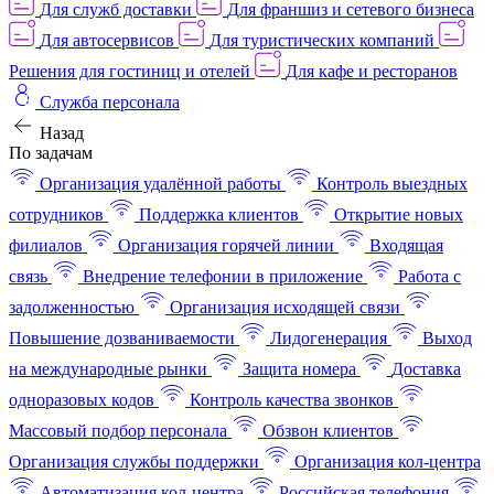
Для служб доставки
Для франшиз и сетевого бизнеса
Для автосервисов
Для туристических компаний
Решения для гостиниц и отелей
Для кафе и ресторанов
Служба персонала
Назад
По задачам
Организация удалённой работы
Контроль выездных
сотрудников
Поддержка клиентов
Открытие новых
филиалов
Организация горячей линии
Входящая
связь
Внедрение телефонии в приложение
Работа с
задолженностью
Организация исходящей связи
Повышение дозваниваемости
Лидогенерация
Выход
на международные рынки
Защита номера
Доставка
одноразовых кодов
Контроль качества звонков
Массовый подбор персонала
Обзвон клиентов
Организация службы поддержки
Организация кол-центра
Автоматизация кол-центра
Российская телефония