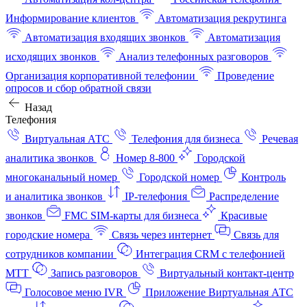
Информирование клиентов
Автоматизация рекрутинга
Автоматизация входящих звонков
Автоматизация
исходящих звонков
Анализ телефонных разговоров
Организация корпоративной телефонии
Проведение
опросов и сбор обратной связи
Назад
Телефония
Виртуальная АТС
Телефония для бизнеса
Речевая
аналитика звонков
Номер 8-800
Городской
многоканальный номер
Городской номер
Контроль
и аналитика звонков
IP-телефония
Распределение
звонков
FMC SIM-карты для бизнеса
Красивые
городские номера
Связь через интернет
Связь для
сотрудников компании
Интеграция CRM с телефонией
МТТ
Запись разговоров
Виртуальный контакт‑центр
Голосовое меню IVR
Приложение Виртуальная АТС