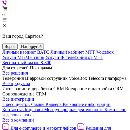
0
Ваш город
Саратов
?
Верно
Нет, другой
Личный кабинет ВАТС
Личный кабинет МТТ Voicebox
Услуги МГ/МН связь
Услуги IP-телефония от МТТ
Бесплатный вызов 8-800
Для отраслей
По задачам
Все решения
Телефония
Цифровой сотрудник VoiceBox
Telecom платформа
Все продукты
Интеграции и доработки CRM
Внедрение и настройка CRM
Сопровождение CRM
Все интеграции
Пресс-центр
Отзывы
Карьера
Раскрытие информации
Контакты
Лицензии
Международная деятельность
Комплаенс
и деловая этика
Все о компании
Для e-commerce и маркетплейсов
Решения для