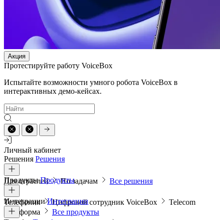
Акция
Протестируйте работу VoiceBox
Испытайте возможности умного робота VoiceBox в
интерактивных демо-кейсах.
Личный кабинет
Решения
Решения
Продукты
Продукты
Для отраслей
По задачам
Все решения
Интеграции
Интеграции
Телефония
Цифровой сотрудник VoiceBox
Telecom
платформа
Все продукты