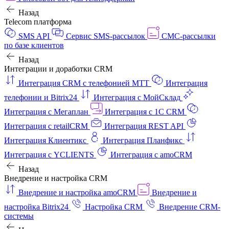
Назад
Telecom платформа
SMS API
Сервис SMS-рассылок
СМС-рассылки
по базе клиентов
Назад
Интеграции и доработки CRM
Интеграция CRM с телефонией МТТ
Интеграция
телефонии и Bitrix24
Интеграция с МойСклад
Интеграция с Мегаплан
Интеграция с 1C CRM
Интеграция с retailCRM
Интеграция REST API
Интеграция Клиентикс
Интеграция Планфикс
Интеграция с YCLIENTS
Интеграция с amoCRM
Назад
Внедрение и настройка CRM
Внедрение и настройка amoCRM
Внедрение и
настройка Bitrix24
Настройка CRM
Внедрение CRM-
системы