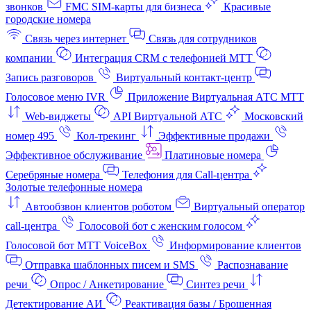
звонков
FMC SIM-карты для бизнеса
Красивые
городские номера
Связь через интернет
Связь для сотрудников
компании
Интеграция CRM с телефонией МТТ
Запись разговоров
Виртуальный контакт‑центр
Голосовое меню IVR
Приложение Виртуальная АТС МТТ
Web-виджеты
API Виртуальной АТС
Московский
номер 495
Кол-трекинг
Эффективные продажи
Эффективное обслуживание
Платиновые номера
Серебряные номера
Телефония для Call-центра
Золотые телефонные номера
Автообзвон клиентов роботом
Виртуальный оператор
call-центра
Голосовой бот с женским голосом
Голосовой бот МТТ VoiceBox
Информирование клиентов
Отправка шаблонных писем и SMS
Распознавание
речи
Опрос / Анкетирование
Синтез речи
Детектирование АИ
Реактивация базы / Брошенная