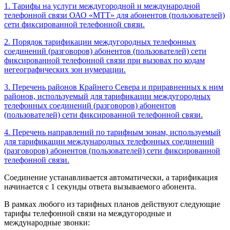
1. Тарифы на услуги междугородной и международной
телефонной связи ОАО «МТТ» для абонентов (пользователей)
сети фиксированной телефонной связи.
2. Порядок тарификации междугородных телефонных
соединений (разговоров) абонентов (пользователей) сети
фиксированной телефонной связи при вызовах по кодам
негеографических зон нумерации.
3. Перечень районов Крайнего Севера и приравненных к ним
районов, используемый для тарификации междугородных
телефонных соединений (разговоров) абонентов
(пользователей) сети фиксированной телефонной связи.
4. Перечень направлений по тарифным зонам, используемый
для тарификации международных телефонных соединений
(разговоров) абонентов (пользователей) сети фиксированной
телефонной связи.
Соединение устанавливается автоматически, а тарификация
начинается с 1 секунды ответа вызываемого абонента.
В рамках любого из тарифных планов действуют следующие
тарифы телефонной связи на междугородные и
международные звонки: