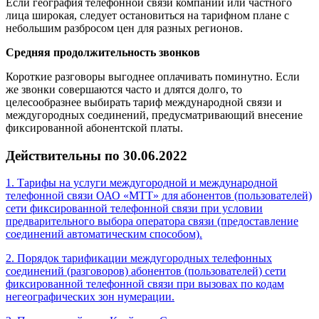
Если география телефонной связи компании или частного
лица широкая, следует остановиться на тарифном плане с
небольшим разбросом цен для разных регионов.
Средняя продолжительность звонков
Короткие разговоры выгоднее оплачивать поминутно. Если
же звонки совершаются часто и длятся долго, то
целесообразнее выбирать тариф международной связи и
междугородных соединений, предусматривающий внесение
фиксированной абонентской платы.
Действительны по 30.06.2022
1. Тарифы на услуги междугородной и международной
телефонной связи ОАО «МТТ» для абонентов (пользователей)
сети фиксированной телефонной связи при условии
предварительного выбора оператора связи (предоставление
соединений автоматическим способом).
2. Порядок тарификации междугородных телефонных
соединений (разговоров) абонентов (пользователей) сети
фиксированной телефонной связи при вызовах по кодам
негеографических зон нумерации.