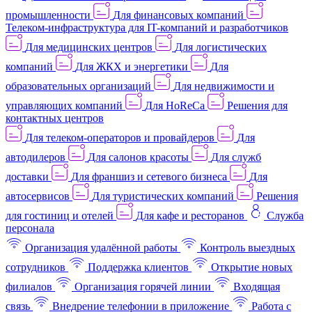
промышленности
Для финансовых компаний
Телеком-инфраструктура для IT-компаний и разработчиков
Для медицинских центров
Для логистических
компаний
Для ЖКХ и энергетики
Для
образовательных организаций
Для недвижимости и
управляющих компаний
Для HoReCa
Решения для
контактных центров
Для телеком-операторов и провайдеров
Для
автодилеров
Для салонов красоты
Для служб
доставки
Для франшиз и сетевого бизнеса
Для
автосервисов
Для туристических компаний
Решения
для гостиниц и отелей
Для кафе и ресторанов
Служба
персонала
Организация удалённой работы
Контроль выездных
сотрудников
Поддержка клиентов
Открытие новых
филиалов
Организация горячей линии
Входящая
связь
Внедрение телефонии в приложение
Работа с