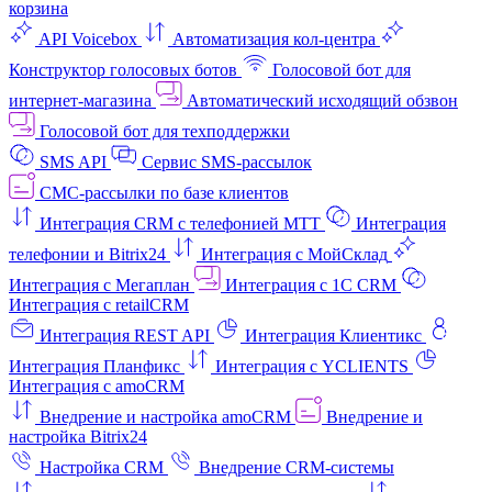
корзина
API Voicebox
Автоматизация кол‑центра
Конструктор голосовых ботов
Голосовой бот для
интернет‑магазина
Автоматический исходящий обзвон
Голосовой бот для техподдержки
SMS API
Сервис SMS-рассылок
СМС-рассылки по базе клиентов
Интеграция CRM с телефонией МТТ
Интеграция
телефонии и Bitrix24
Интеграция с МойСклад
Интеграция с Мегаплан
Интеграция с 1C CRM
Интеграция с retailCRM
Интеграция REST API
Интеграция Клиентикс
Интеграция Планфикс
Интеграция с YCLIENTS
Интеграция с amoCRM
Внедрение и настройка amoCRM
Внедрение и
настройка Bitrix24
Настройка CRM
Внедрение CRM-системы