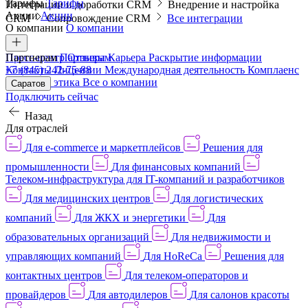
Тарифы
Тарифы
Интеграции и доработки CRM
Внедрение и настройка
Акции
Акции
CRM
Сопровождение CRM
Все интеграции
О компании
О компании
Пресс-центр
Партнерам
Партнерам
Отзывы
Карьера
Раскрытие информации
Контакты
+7 (845) 242-75-88
Лицензии
Международная деятельность
Комплаенс
и деловая этика
Все о компании
Саратов
Подключить сейчас
Назад
Для отраслей
Для e-commerce и маркетплейсов
Решения для
промышленности
Для финансовых компаний
Телеком-инфраструктура для IT-компаний и разработчиков
Для медицинских центров
Для логистических
компаний
Для ЖКХ и энергетики
Для
образовательных организаций
Для недвижимости и
управляющих компаний
Для HoReCa
Решения для
контактных центров
Для телеком-операторов и
провайдеров
Для автодилеров
Для салонов красоты